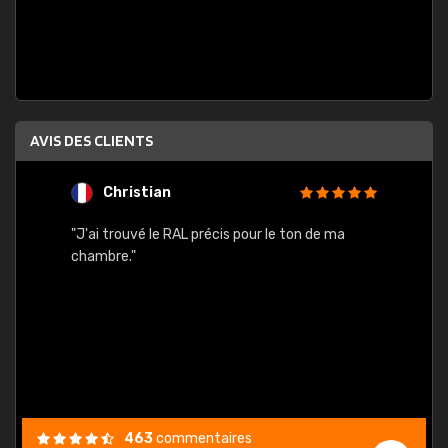
AVIS DES CLIENTS
Christian
F
 quels
"J'ai trouvé le RAL précis pour le ton de ma
"Bien 
rs
chambre."
. On ne
est
."
463
commentaires