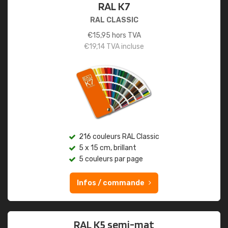
RAL K7
RAL CLASSIC
€
15,95
hors TVA
€
19,14
TVA incluse
216 couleurs RAL Classic
5 x 15 cm, brillant
5 couleurs par page
Infos / commande
RAL K5 semi-mat