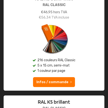
RAL CLASSIC
€
46,95
hors TVA
€
56,34
TVA incluse
216 couleurs RAL Classic
5 x 15 cm, semi-mat
1 couleur par page
Infos / commande
RAL K5 brillant