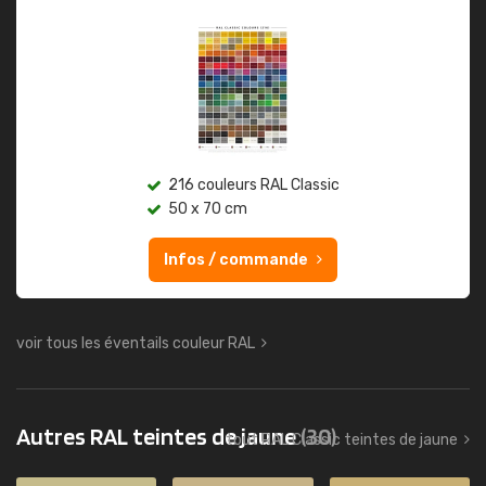
216 couleurs RAL Classic
50 x 70 cm
Infos / commande
voir tous les éventails couleur RAL
Autres RAL teintes de jaune
(30)
tout RAL Classic teintes de jaune