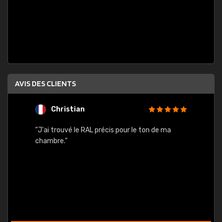
AVIS DES CLIENTS
Christian
F
 quels
"J'ai trouvé le RAL précis pour le ton de ma
"Bien 
rs
chambre."
. On ne
est
."