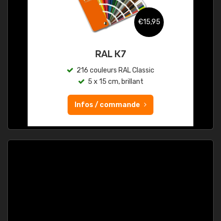
€15,95
RAL K7
216 couleurs RAL Classic
5 x 15 cm, brillant
Infos / commande