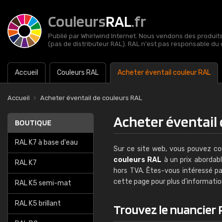
Couleurs
RAL
.fr
Publié par Whirlwind Internet. Nous vendons des produits 
(pas de distributeur RAL). RAL n'est pas responsable du 
Accueil
Couleurs RAL
Acheter éventail couleur RAL
Accueil
Acheter éventail de couleurs RAL
Acheter éventail
BOUTIQUE
RAL K7 à base d'eau
Sur ce site web, vous pouvez 
couleurs RAL
à un prix abordab
RAL K7
hors TVA. Êtes-vous intéressé pa
cette page pour plus d'informatio
RAL K5 semi-mat
RAL K5 brillant
Trouvez le nuancier