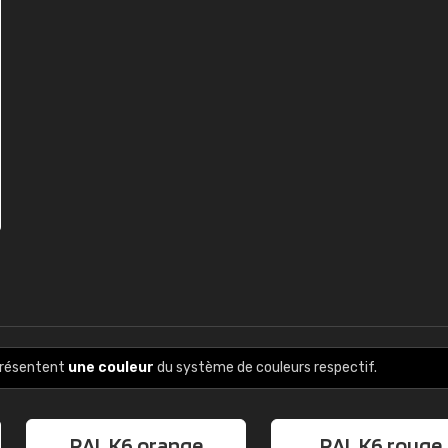
présentent
une couleur
du système de couleurs respectif.
RAL K6 orange
RAL K6 rouge