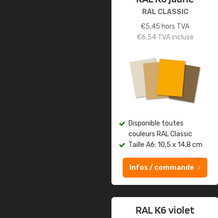
RAL CLASSIC
€
5,45
hors TVA
€
6,54
TVA incluse
Disponible toutes
couleurs RAL Classic
Taille A6: 10,5 x 14,8 cm
Infos / commande
RAL K6 violet