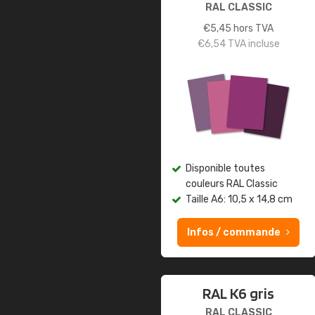
RAL CLASSIC
€
5,45
hors TVA
€
6,54
TVA incluse
Disponible toutes
couleurs RAL Classic
Taille A6: 10,5 x 14,8 cm
Infos / commande
RAL K6 gris
RAL CLASSIC