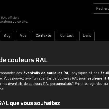
RAL officiels
contenu de ce site.
Blog
Aide
Contexte
Contact
Liens
 de couleurs RAL
Guillaume Euvrard
commander des
éventails de couleurs RAL
physiques et des
feui
le. Vous pouvez avoir un éventail de couleurs RAL pour
seulement 
"Le site ne permet pas de voir clai
r les
éventails de couleurs RAL personnalisés
? Ensuite, regardez au
sont les produits disponibles. Il y a p
ns.
palettes de couleurs: Classic, Design
comprend pas qui est quoi. La livrai
 RAL que vous souhaitez
bien passé et le produit reçu me con