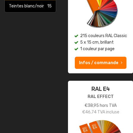
Teintes blanc/noir
15
215 couleurs RAL Classic
5 x 15 cm, brillant
1 couleur par page
Infos / commande
RAL E4
RAL EFFECT
€
38,95
hors TVA
€
46,74
TVA incluse