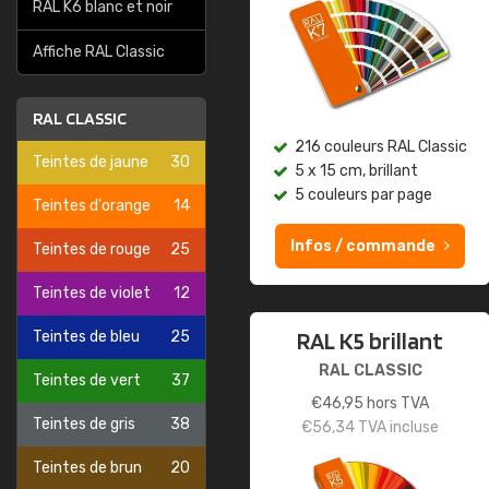
RAL K6 blanc et noir
Affiche RAL Classic
RAL CLASSIC
216 couleurs RAL Classic
Teintes de jaune
30
5 x 15 cm, brillant
5 couleurs par page
Teintes d'orange
14
Infos / commande
Teintes de rouge
25
Teintes de violet
12
RAL K5 brillant
Teintes de bleu
25
RAL CLASSIC
Teintes de vert
37
€
46,95
hors TVA
Teintes de gris
38
€
56,34
TVA incluse
Teintes de brun
20