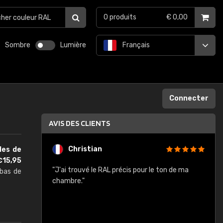
0
produits
€ 0,00
Sombre
Lumière
Français
Connecter
AVIS DES CLIENTS
Christian
lles de
€15,95
rement quels
"J'ai trouvé le RAL précis pour le ton de ma
"
 bas de
lusieurs
chambre."
, etc. On ne
son s'est
vient."