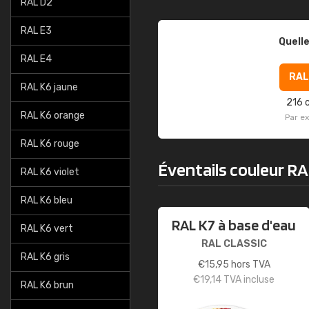
RAL D2
RAL E3
Quelle
RAL E4
RAL
RAL K6 jaune
216 
RAL K6 orange
Par e
RAL K6 rouge
Éventails couleur R
RAL K6 violet
RAL K6 bleu
RAL K7 à base d'eau
RAL K6 vert
RAL CLASSIC
RAL K6 gris
€
15,95
hors TVA
€
19,14
TVA incluse
RAL K6 brun