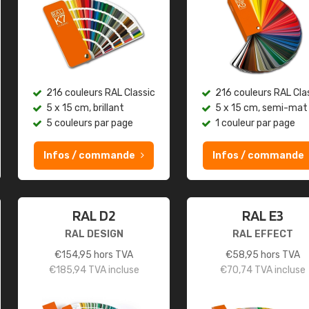
216 couleurs RAL Classic
216 couleurs RAL Cla
5 x 15 cm, brillant
5 x 15 cm, semi-mat
5 couleurs par page
1 couleur par page
Infos / commande
Infos / commande
RAL D2
RAL E3
RAL DESIGN
RAL EFFECT
€
154,95
hors TVA
€
58,95
hors TVA
€
185,94
TVA incluse
€
70,74
TVA incluse