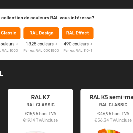
 collection de couleurs RAL vous intéresse?
 Classic
RAL Design
RAL Effect
couleurs
1.825 couleurs
490 couleurs
x. RAL 1000
Par ex. RAL 0001500
Par ex. RAL 110-1
AL
RAL K7
RAL K5 semi-m
RAL CLASSIC
RAL CLASSIC
€
15,95
hors TVA
€
46,95
hors TVA
€
19,14
TVA incluse
€
56,34
TVA incluse