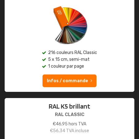
216 couleurs RAL Classic
5 x 15 cm, semi-mat
1 couleur par page
Infos / commande
RAL K5 brillant
RAL CLASSIC
€
46,95
hors TVA
€
56,34
TVA incluse