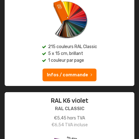
215 couleurs RAL Classic
5 x 15 cm, brillant
1 couleur par page
Infos / commande
RAL K6 violet
RAL CLASSIC
€
5,45
hors TVA
€
6,54
TVA incluse