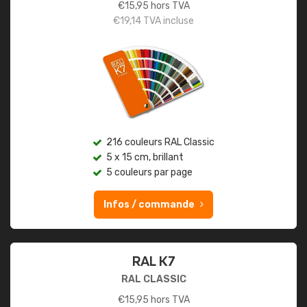
€
15,95
hors TVA
€
19,14
TVA incluse
216 couleurs RAL Classic
5 x 15 cm, brillant
5 couleurs par page
Infos / commande
RAL K7
RAL CLASSIC
€
15,95
hors TVA