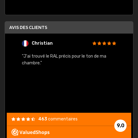
AVIS DES CLIENTS
Christian
F
 quels
"J'ai trouvé le RAL précis pour le ton de ma
"Bien 
rs
chambre."
. On ne
est
."
463
commentaires
9,0