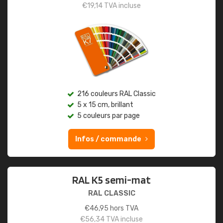
€
19,14
TVA incluse
216 couleurs RAL Classic
5 x 15 cm, brillant
5 couleurs par page
Infos / commande
RAL K5 semi-mat
RAL CLASSIC
€
46,95
hors TVA
€
56,34
TVA incluse