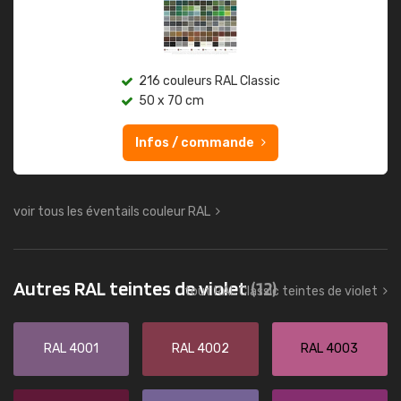
216 couleurs RAL Classic
50 x 70 cm
Infos / commande
voir tous les éventails couleur RAL
Autres RAL teintes de violet
(12)
tout RAL Classic teintes de violet
RAL 4001
RAL 4002
RAL 4003