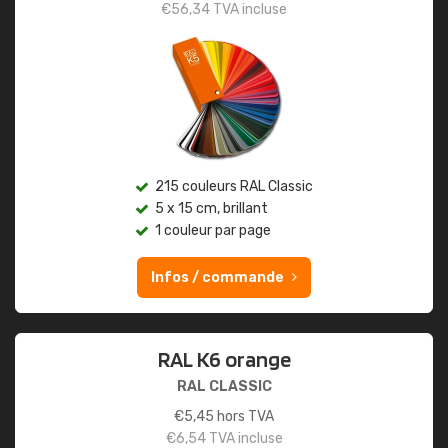
€
56,34
TVA incluse
215 couleurs RAL Classic
5 x 15 cm, brillant
1 couleur par page
Infos / commande
RAL K6 orange
RAL CLASSIC
€
5,45
hors TVA
€
6,54
TVA incluse