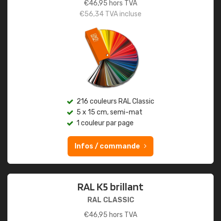
€
46,95
hors TVA
€
56,34
TVA incluse
216 couleurs RAL Classic
5 x 15 cm, semi-mat
1 couleur par page
Infos / commande
RAL K5 brillant
RAL CLASSIC
€
46,95
hors TVA