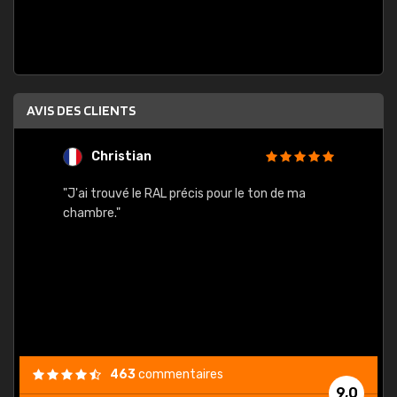
AVIS DES CLIENTS
Christian
F
 quels
"J'ai trouvé le RAL précis pour le ton de ma
"Bien 
rs
chambre."
. On ne
est
."
463
commentaires
9,0