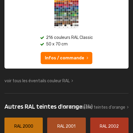
216 couleurs RAL Classic
50 x 70 cm
Infos / commande
voir tous les éventails couleur RAL
Autres RAL teintes d'orange
(14)
tout RAL Classic teintes d'orange
RAL 2000
RAL 2001
RAL 2002