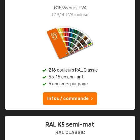
€
15,95
hors TVA
€
19,14
TVA incluse
216 couleurs RAL Classic
5 x 15 cm, brillant
5 couleurs par page
Infos / commande
RAL K5 semi-mat
RAL CLASSIC