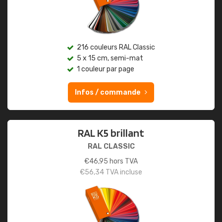
216 couleurs RAL Classic
5 x 15 cm, semi-mat
1 couleur par page
Infos / commande
RAL K5 brillant
RAL CLASSIC
€
46,95
hors TVA
€
56,34
TVA incluse