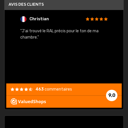
AVIS DES CLIENTS
Christian
F
 quels
"J'ai trouvé le RAL précis pour le ton de ma
"Bien 
rs
chambre."
. On ne
est
."
463
commentaires
9,0