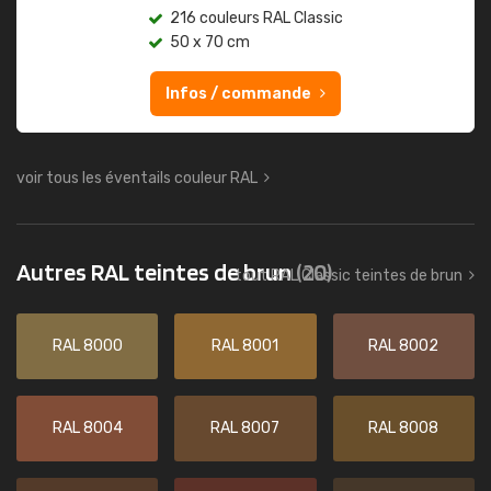
216 couleurs RAL Classic
50 x 70 cm
Infos / commande
voir tous les éventails couleur RAL
Autres RAL teintes de brun
(20)
tout RAL Classic teintes de brun
RAL 8000
RAL 8001
RAL 8002
RAL 8004
RAL 8007
RAL 8008