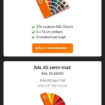
216 couleurs RAL Classic
5 x 15 cm, brillant
5 couleurs par page
Infos / commande
RAL K5 semi-mat
RAL CLASSIC
€
46,95
hors TVA
€
56,34
TVA incluse