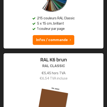
215 couleurs RAL Classic
5 x 15 cm, brillant
1 couleur par page
Infos / commande
RAL K6 brun
RAL CLASSIC
€
5,45
hors TVA
€
6,54
TVA incluse