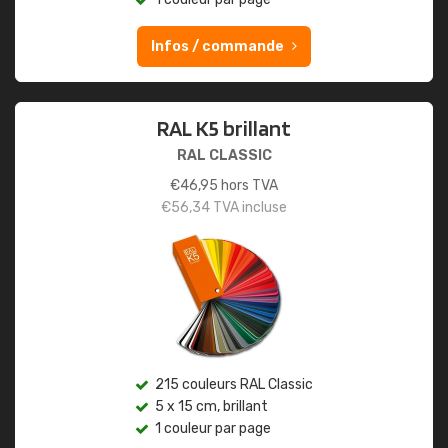
Infos / commande
RAL K5 brillant
RAL CLASSIC
€
46,95
hors TVA
€
56,34
TVA incluse
215 couleurs RAL Classic
5 x 15 cm, brillant
1 couleur par page