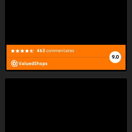
. On ne
est
."
463
commentaires
9,0