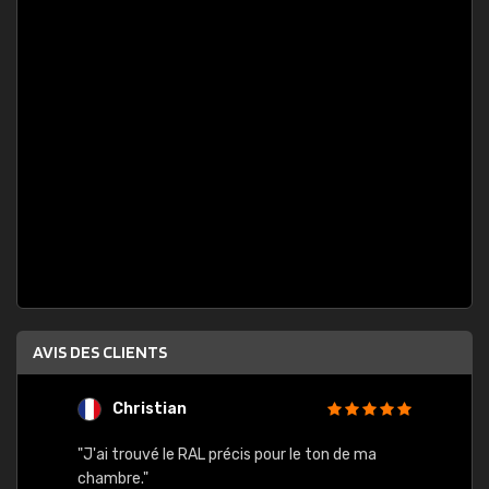
AVIS DES CLIENTS
Christian
F
 quels
"J'ai trouvé le RAL précis pour le ton de ma
"Bien 
rs
chambre."