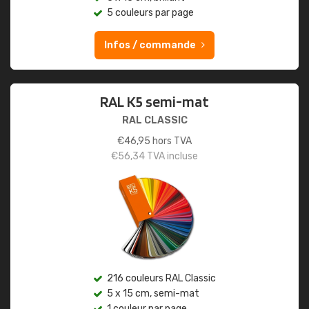
5 couleurs par page
Infos / commande
RAL K5 semi-mat
RAL CLASSIC
€
46,95
hors TVA
€
56,34
TVA incluse
216 couleurs RAL Classic
5 x 15 cm, semi-mat
1 couleur par page