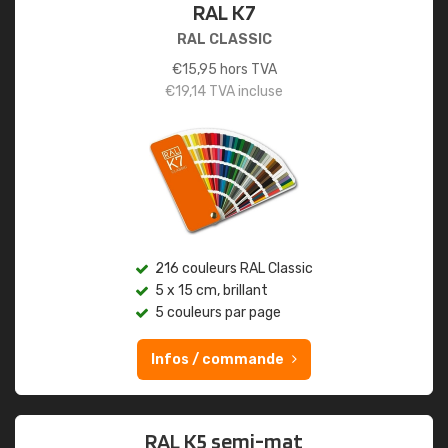
RAL K7
RAL CLASSIC
€
15,95
hors TVA
€
19,14
TVA incluse
216 couleurs RAL Classic
5 x 15 cm, brillant
5 couleurs par page
Infos / commande
RAL K5 semi-mat