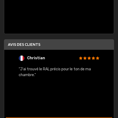
AVIS DES CLIENTS
Christian
F
 quels
"J'ai trouvé le RAL précis pour le ton de ma
"Bien 
rs
chambre."
. On ne
est
."