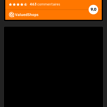
463
commentaires
9,0