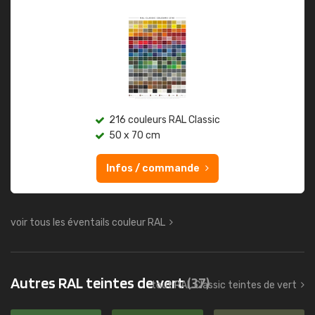
216 couleurs RAL Classic
50 x 70 cm
Infos / commande
voir tous les éventails couleur RAL
Autres RAL teintes de vert
(37)
tout RAL Classic teintes de vert