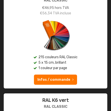
RAL CLASSIC
€
46,95
hors TVA
€
56,34
TVA incluse
215 couleurs RAL Classic
5 x 15 cm, brillant
1 couleur par page
Infos / commande
RAL K6 vert
RAL CLASSIC