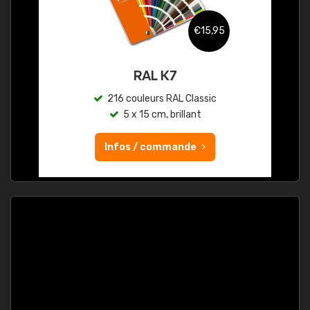
€15,95
RAL K7
216 couleurs RAL Classic
5 x 15 cm, brillant
Infos / commande