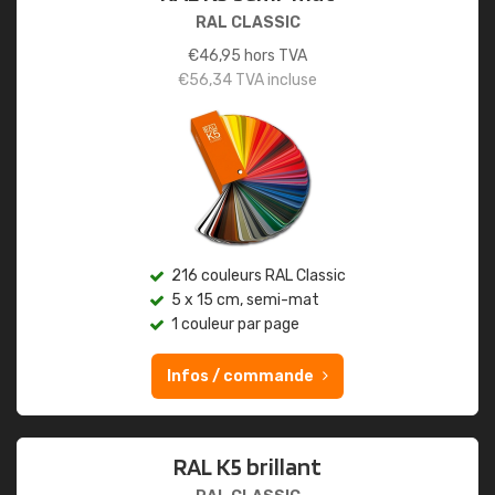
RAL CLASSIC
€
46,95
hors TVA
€
56,34
TVA incluse
216 couleurs RAL Classic
5 x 15 cm, semi-mat
1 couleur par page
Infos / commande
RAL K5 brillant