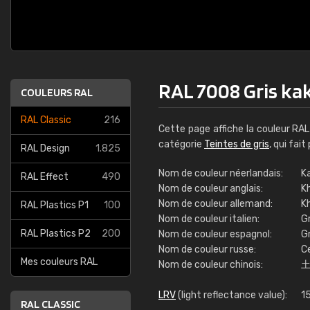
RAL 7008 Gris kak
COULEURS RAL
RAL Classic
216
Cette page affiche la couleur RA
catégorie
Teintes de gris
, qui fai
RAL Design
1.825
Nom de couleur néerlandais:
Ka
RAL Effect
490
Nom de couleur anglais:
K
Nom de couleur allemand:
K
RAL Plastics P1
100
Nom de couleur italien:
Gr
RAL Plastics P2
200
Nom de couleur espagnol:
Gr
Nom de couleur russe:
С
Mes couleurs RAL
Nom de couleur chinois:
LRV
(light reflectance value):
1
RAL CLASSIC