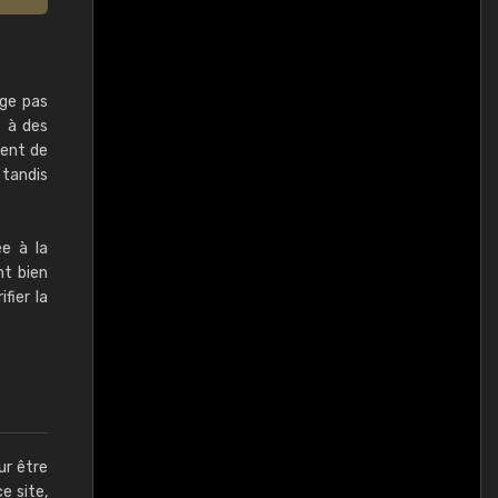
ige pas
é à des
ment de
 tandis
ée à la
nt bien
fier la
ur être
ce site,