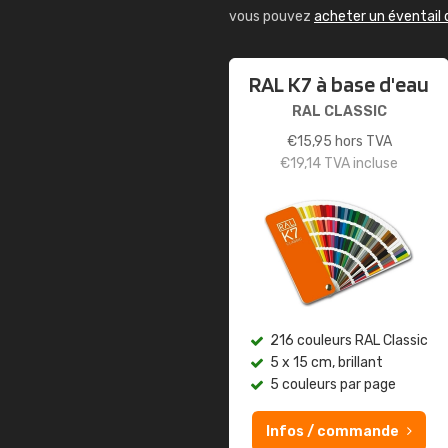
vous pouvez
acheter un éventail 
RAL K7 à base d'eau
RAL CLASSIC
€
15,95
hors TVA
€
19,14
TVA incluse
216 couleurs RAL Classic
5 x 15 cm, brillant
5 couleurs par page
Infos / commande