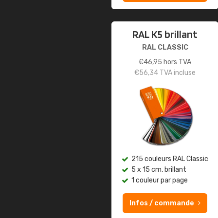
RAL K5 brillant
RAL CLASSIC
€
46,95
hors TVA
€
56,34
TVA incluse
215 couleurs RAL Classic
5 x 15 cm, brillant
1 couleur par page
Infos / commande