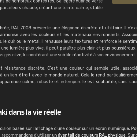
ns de nombreux contextes. Sa légère nuance verte
e par ailleurs chaude, créant une teinte calme, stable
rée, RAL 7008 présente une élégance discrète et utilitaire. Il n’ex
harmonise avec les couleurs et les matériaux environnants. Associ
, le cuir ou le métal, il rehausse leurs textures et renforce le senti
 une lumière plus vive, il peut paraître plus clair et plus poussiéreux,
lus gris olive, lui conférant une subtile réactivité à son environnement.
t résistance discrète. C'est une couleur qui semble utile, associ
t à un lien étroit avec le monde naturel. Cela le rend particulièreme
pparence calme, robuste et intemporelle est souhaitée, sans sacri
ki dans la vie réelle
cision basée sur l'affichage d'une couleur sur un écran numérique. Po
us recommandons d'utiliser un
éventail de couleurs RAL physique
. Sur 