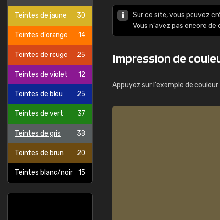
Sur ce site, vous pouvez cr
Teintes de jaune
30
Vous n'avez pas encore d
Teintes d'orange
14
Teintes de rouge
25
Impression de couleu
Teintes de violet
12
Appuyez sur l'exemple de couleur 
Teintes de bleu
25
Teintes de vert
37
Teintes de gris
38
Teintes de brun
20
Teintes blanc/noir
15