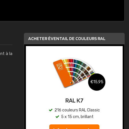
ACHETER ÉVENTAIL DE COULEURS RAL
nt à la
,95
€15,95
au
RAL K7
ic
216 couleurs RAL Classic
5 x 15 cm, brillant