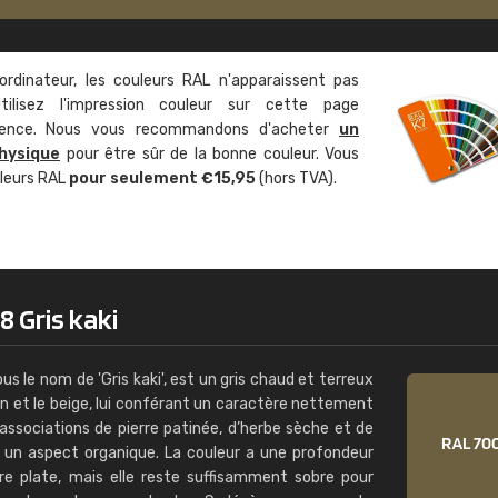
Guillaume Euvrard
"Le site ne permet pas de voir clai
ordinateur, les couleurs RAL n'apparaissent pas
sont les produits disponibles. Il y a p
tilisez l'impression couleur sur cette page
palettes de couleurs: Classic, Design
rence. Nous vous recommandons d'acheter
un
comprend pas qui est quoi. La livrai
hysique
pour être sûr de la bonne couleur. Vous
bien passé et le produit reçu me con
uleurs RAL
pour seulement €15,95
(hors TVA).
 Gris kaki
 le nom de 'Gris kaki', est un gris chaud et terreux
ron et le beige, lui conférant un caractère nettement
 associations de pierre patinée, d’herbe sèche et de
nne un aspect organique. La couleur a une profondeur
tre plate, mais elle reste suffisamment sobre pour