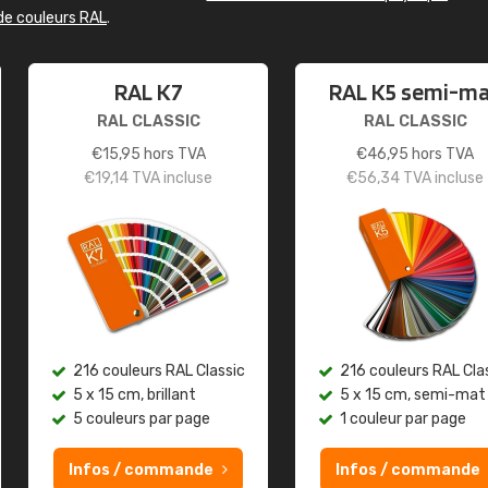
de couleurs RAL
.
RAL K7
RAL K5 semi-m
RAL CLASSIC
RAL CLASSIC
€
15,95
hors TVA
€
46,95
hors TVA
€
19,14
TVA incluse
€
56,34
TVA incluse
216 couleurs RAL Classic
216 couleurs RAL Cla
5 x 15 cm, brillant
5 x 15 cm, semi-mat
5 couleurs par page
1 couleur par page
Infos / commande
Infos / commande