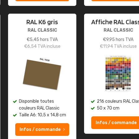
RAL K6 gris
Affiche RAL Clas
RAL CLASSIC
RAL CLASSIC
€
5,45
hors TVA
€
9,95
hors TVA
€
6,54
TVA incluse
€
11,94
TVA incluse
Disponible toutes
216 couleurs RAL Cla
couleurs RAL Classic
50 x 70 cm
Taille A6: 10,5 x 14,8 cm
Infos / commande
Infos / commande