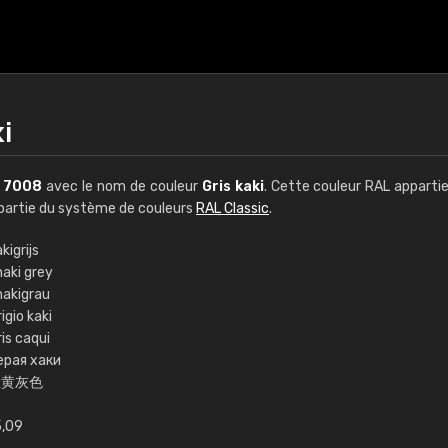
i
L
7008
avec le nom de couleur
Gris kaki
. Cette couleur RAL appartie
t partie du système de couleurs
RAL Classic
.
kigrijs
haki grey
€15
hakigrau
igio kaki
is caqui
RAL K7 à base d'e
ерая хаки
土黄灰色
216 couleurs RAL Class
5 x 15 cm, brillant
5,09