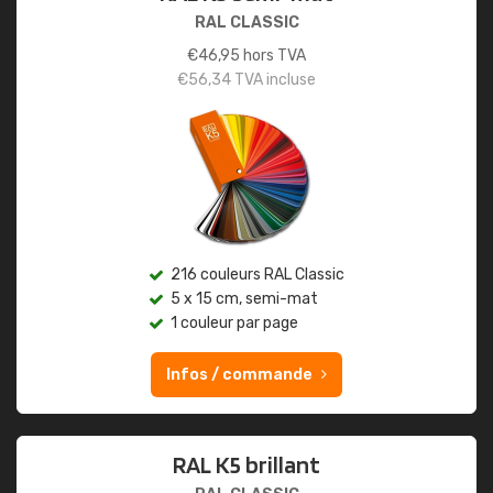
RAL CLASSIC
€
46,95
hors TVA
€
56,34
TVA incluse
216 couleurs RAL Classic
5 x 15 cm, semi-mat
1 couleur par page
Infos / commande
RAL K5 brillant