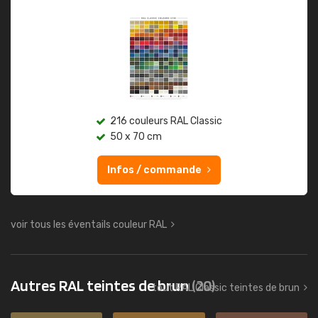
216 couleurs RAL Classic
50 x 70 cm
Infos / commande
voir tous les éventails couleur RAL
Autres RAL teintes de brun
(20)
tout RAL Classic teintes de brun