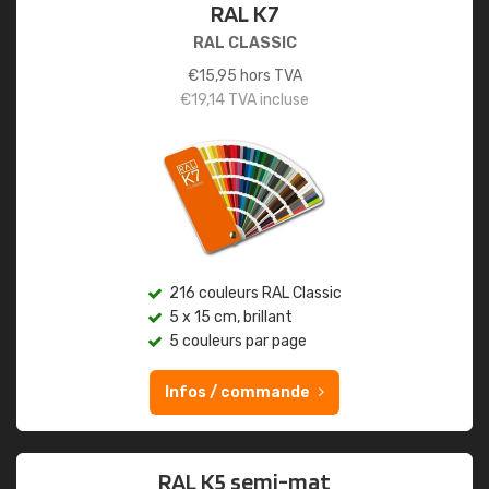
RAL K7
RAL CLASSIC
€
15,95
hors TVA
€
19,14
TVA incluse
216 couleurs RAL Classic
5 x 15 cm, brillant
5 couleurs par page
Infos / commande
RAL K5 semi-mat