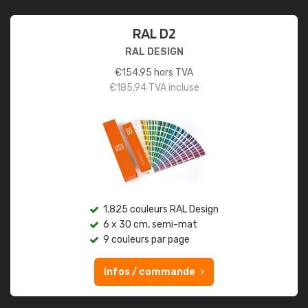
RAL D2
RAL DESIGN
€
154,95
hors TVA
€
185,94
TVA incluse
1.825 couleurs RAL Design
6 x 30 cm, semi-mat
9 couleurs par page
Infos / commande