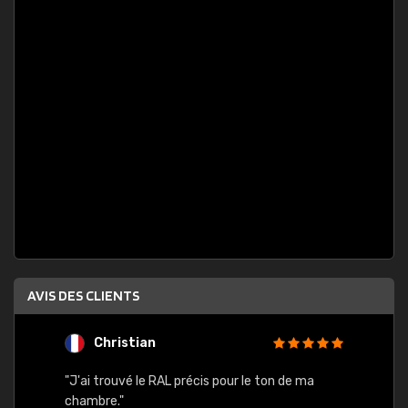
AVIS DES CLIENTS
Christian
F
 quels
"J'ai trouvé le RAL précis pour le ton de ma
"Bien 
rs
chambre."