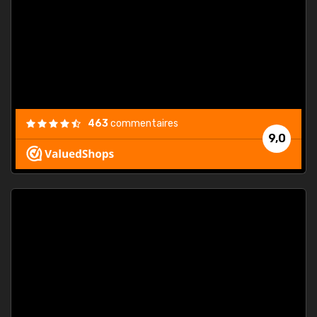
. On ne
est
."
463
commentaires
9,0