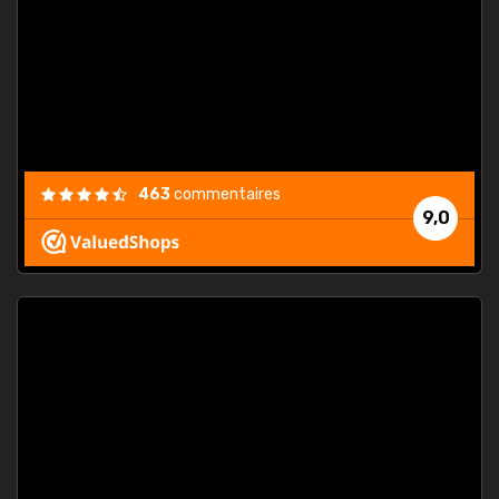
. On ne
est
."
463
commentaires
9,0