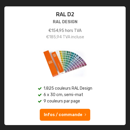
RAL D2
RAL DESIGN
€
154,95
hors TVA
€
185,94
TVA incluse
1.825 couleurs RAL Design
6 x 30 cm, semi-mat
9 couleurs par page
Infos / commande