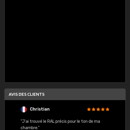
AVIS DES CLIENTS
Christian
F
 quels
"J'ai trouvé le RAL précis pour le ton de ma
"Bien 
rs
chambre."