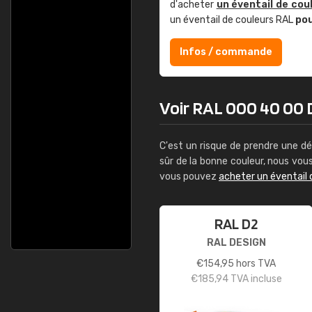
d'acheter
un éventail de cou
un éventail de couleurs RAL
po
Infos / commande
Voir RAL 000 40 00 D
C'est un risque de prendre une dé
sûr de la bonne couleur, nous vo
vous pouvez
acheter un éventail 
RAL D2
RAL DESIGN
€
154,95
hors TVA
€
185,94
TVA incluse