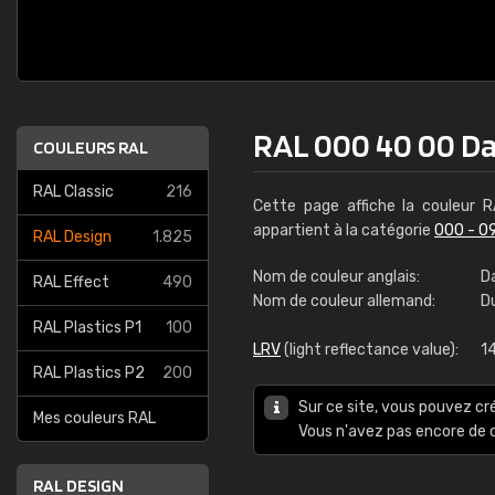
RAL 000 40 00 Da
COULEURS RAL
RAL Classic
216
Cette page affiche la couleur 
appartient à la catégorie
000 - 0
RAL Design
1.825
Nom de couleur anglais:
D
RAL Effect
490
Nom de couleur allemand:
D
RAL Plastics P1
100
LRV
(light reflectance value):
14
RAL Plastics P2
200
Sur ce site, vous pouvez cr
Mes couleurs RAL
Vous n'avez pas encore d
RAL DESIGN