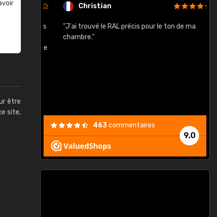
avoir
Christian
rement quels
"J'ai trouvé le RAL précis pour le ton de ma
"
lusieurs
chambre."
, etc. On ne
son s'est
vient."
ur être
ce site,
463
commentaires
9,0