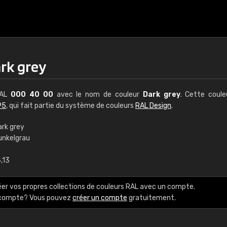
rk grey
RAL
000 40 00
avec le nom de couleur
Dark grey
. Cette coul
95
, qui fait partie du système de couleurs
RAL Design
.
ark grey
unkelgrau
€15
,13
RAL K7 à base d'e
éer vos propres collections de couleurs RAL avec un compte.
216 couleurs RAL Class
e compte? Vous pouvez
créer un compte
gratuitement.
5 x 15 cm, brillant