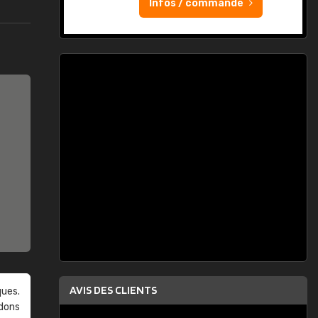
Infos / commande
AVIS DES CLIENTS
ques.
ndons