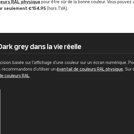
leurs RAL physique
pour être sûr de la bonne couleur. Vous pouvez 
Guillaume Euvrard
ur seulement €154,95
(hors TVA).
"Le site ne permet pas de voir clai
sont les produits disponibles. Il y a p
palettes de couleurs: Classic, Design
comprend pas qui est quoi. La livrai
bien passé et le produit reçu me con
ark grey dans la vie réelle
cision basée sur l'affichage d'une couleur sur un écran numérique. Po
us recommandons d'utiliser un
éventail de couleurs RAL physique
. Sur 
de couleurs RAL
.