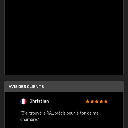
AVIS DES CLIENTS
Christian
F
 quels
"J'ai trouvé le RAL précis pour le ton de ma
"Bien 
rs
chambre."
. On ne