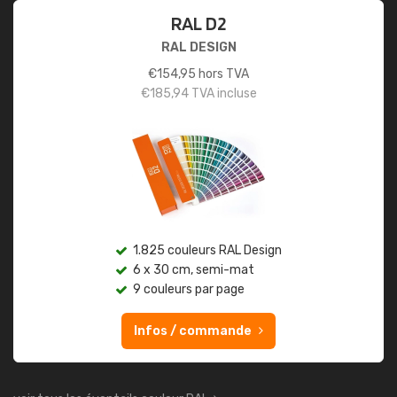
RAL D2
RAL DESIGN
€
154,95
hors TVA
€
185,94
TVA incluse
1.825 couleurs RAL Design
6 x 30 cm, semi-mat
9 couleurs par page
Infos / commande