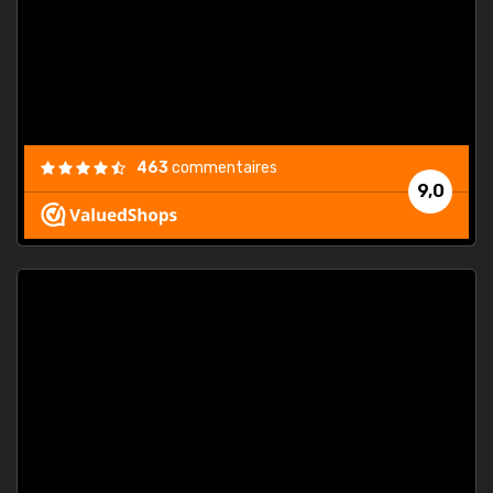
est
."
463
commentaires
9,0