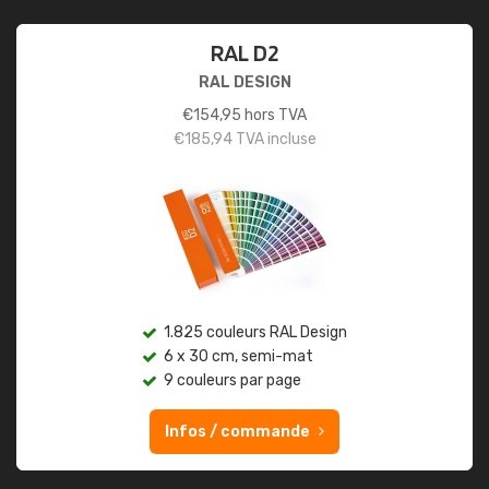
RAL D2
RAL DESIGN
€
154,95
hors TVA
€
185,94
TVA incluse
1.825 couleurs RAL Design
6 x 30 cm, semi-mat
9 couleurs par page
Infos / commande