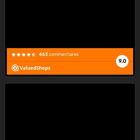
. On ne
est
."
463
commentaires
9,0