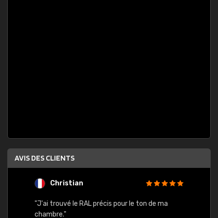
AVIS DES CLIENTS
Christian
F
 quels
"J'ai trouvé le RAL précis pour le ton de ma
"Bien 
rs
chambre."