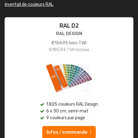
éventail de couleurs RAL
.
RAL D2
RAL DESIGN
€
154,95
hors TVA
€
185,94
TVA incluse
1.825 couleurs RAL Design
6 x 30 cm, semi-mat
9 couleurs par page
Infos / commande