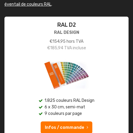
éventail de couleurs RAL
.
RAL D2
RAL DESIGN
€
154,95
hors TVA
€
185,94
TVA incluse
1.825 couleurs RAL Design
6 x 30 cm, semi-mat
9 couleurs par page
Infos / commande