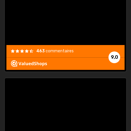
. On ne
est
."
463
commentaires
9,0