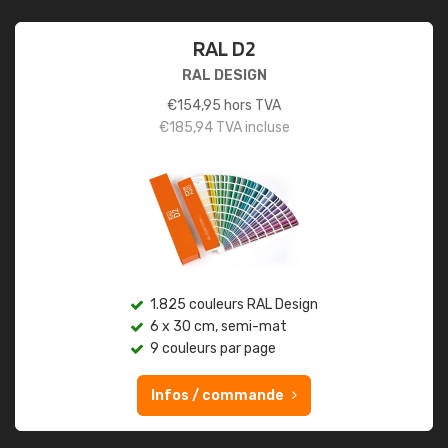
RAL D2
RAL DESIGN
€
154,95
hors TVA
€
185,94
TVA incluse
1.825 couleurs RAL Design
6 x 30 cm, semi-mat
9 couleurs par page
Infos / commande