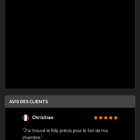
AVIS DES CLIENTS
Christian
F
 quels
"J'ai trouvé le RAL précis pour le ton de ma
"Bien 
rs
chambre."