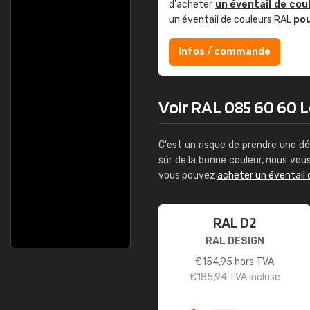
d'acheter
un éventail de cou
un éventail de couleurs RAL
po
Infos / commande
Voir RAL 085 60 60 Lo
C'est un risque de prendre une dé
sûr de la bonne couleur, nous vo
vous pouvez
acheter un éventail 
RAL D2
RAL DESIGN
€
154,95
hors TVA
€
185,94
TVA incluse