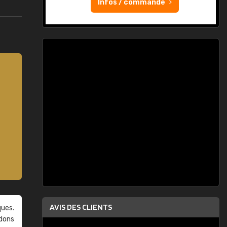
Infos / commande
AVIS DES CLIENTS
ques.
ndons