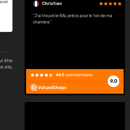
avoir
Christian
rement quels
"J'ai trouvé le RAL précis pour le ton de ma
"
lusieurs
chambre."
, etc. On ne
son s'est
vient."
ur être
ce site,
463
commentaires
9,0