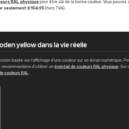
leurs RAL physique
pour être sûr de la bonne couleur. Vous pouvez 
Guillaume Euvrard
ur seulement €154,95
(hors TVA).
"Le site ne permet pas de voir clai
sont les produits disponibles. Il y a p
palettes de couleurs: Classic, Design
comprend pas qui est quoi. La livrai
bien passé et le produit reçu me con
den yellow dans la vie réelle
cision basée sur l'affichage d'une couleur sur un écran numérique. Po
us recommandons d'utiliser un
éventail de couleurs RAL physique
. Sur 
de couleurs RAL
.