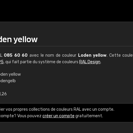
den yellow
AL
085 60 60
avec le nom de couleur
Loden yellow
. Cette coul
95
, qui fait partie du système de couleurs
RAL Design
.
oden yellow
odengelb
€15
1,26
RAL K7 à base d'e
éer vos propres collections de couleurs RAL avec un compte.
216 couleurs RAL Class
e compte? Vous pouvez
créer un compte
gratuitement.
5 x 15 cm, brillant