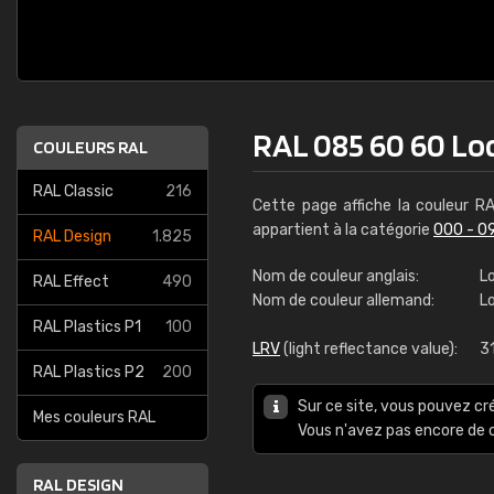
RAL 085 60 60 Lo
COULEURS RAL
RAL Classic
216
Cette page affiche la couleur R
appartient à la catégorie
000 - 0
RAL Design
1.825
Nom de couleur anglais:
L
RAL Effect
490
Nom de couleur allemand:
L
RAL Plastics P1
100
LRV
(light reflectance value):
3
RAL Plastics P2
200
Sur ce site, vous pouvez cr
Mes couleurs RAL
Vous n'avez pas encore d
RAL DESIGN