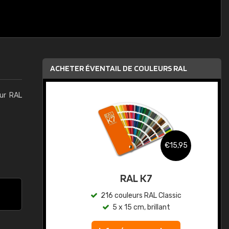
ACHETER ÉVENTAIL DE COULEURS RAL
eur RAL
,95
€15,95
au
RAL K7
ic
216 couleurs RAL Classic
5 x 15 cm, brillant