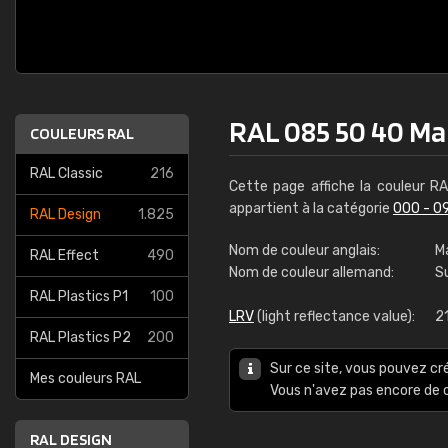
RAL 085 50 40 Ma
COULEURS RAL
RAL Classic
216
Cette page affiche la couleur R
appartient à la catégorie
000 - 0
RAL Design
1.825
Nom de couleur anglais:
M
RAL Effect
490
Nom de couleur allemand:
S
RAL Plastics P1
100
LRV
(light reflectance value):
2
RAL Plastics P2
200
Sur ce site, vous pouvez cr
Mes couleurs RAL
Vous n'avez pas encore d
RAL DESIGN