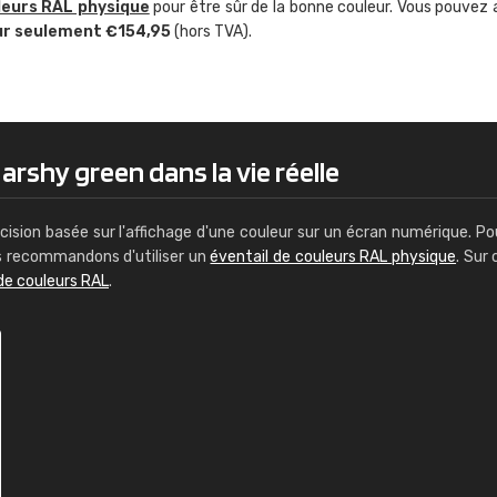
leurs RAL physique
pour être sûr de la bonne couleur. Vous pouvez 
Guillaume Euvrard
ur seulement €154,95
(hors TVA).
"Le site ne permet pas de voir clai
sont les produits disponibles. Il y a p
palettes de couleurs: Classic, Design
comprend pas qui est quoi. La livrai
bien passé et le produit reçu me con
arshy green dans la vie réelle
cision basée sur l'affichage d'une couleur sur un écran numérique. Po
us recommandons d'utiliser un
éventail de couleurs RAL physique
. Sur 
de couleurs RAL
.