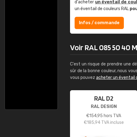
d'acheter
un éventail de cou
un éventail de couleurs RAL
po
Infos / commande
Voir RAL 085 50 40 M
C'est un risque de prendre une dé
sûr de la bonne couleur, nous vo
vous pouvez
acheter un éventail 
RAL D2
RAL DESIGN
€
154,95
hors TVA
€
185,94
TVA incluse