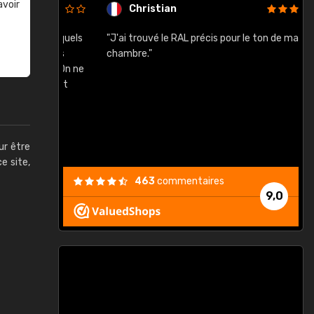
avoir
Christian
rement quels
"J'ai trouvé le RAL précis pour le ton de ma
"
lusieurs
chambre."
, etc. On ne
son s'est
vient."
ur être
ce site,
463
commentaires
9,0