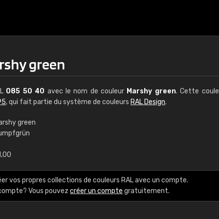
rshy green
AL
085 50 40
avec le nom de couleur
Marshy green
. Cette coul
95
, qui fait partie du système de couleurs
RAL Design
.
arshy green
umpfgrün
€15
1,00
RAL K7 à base d'e
éer vos propres collections de couleurs RAL avec un compte.
216 couleurs RAL Class
e compte? Vous pouvez
créer un compte
gratuitement.
5 x 15 cm, brillant