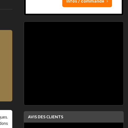
Infos / commande
AVIS DES CLIENTS
ques.
ndons