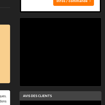
Infos / commande
AVIS DES CLIENTS
ques.
ndons