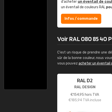
d'acheter
un éventail de cou
un éventail de couleurs RAL
po
Infos / commande
Voir RAL 080 85 40 Pu
C'est un risque de prendre une dé
sûr de la bonne couleur, nous vo
vous pouvez
acheter un éventail 
RAL D2
RAL DESIGN
€
154,95
hors TVA
€
185,94
TVA incluse