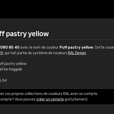
f pastry yellow
L
080 85 40
avec le nom de couleur
Puff pastry yellow
. Cette coul
95
, qui fait partie du système de couleurs
RAL Design
.
ff pastry yellow
lätterteiggelb
€15
6,54
RAL K7 à base d'e
éer vos propres collections de couleurs RAL avec un compte.
216 couleurs RAL Class
e compte? Vous pouvez
créer un compte
gratuitement.
5 x 15 cm, brillant