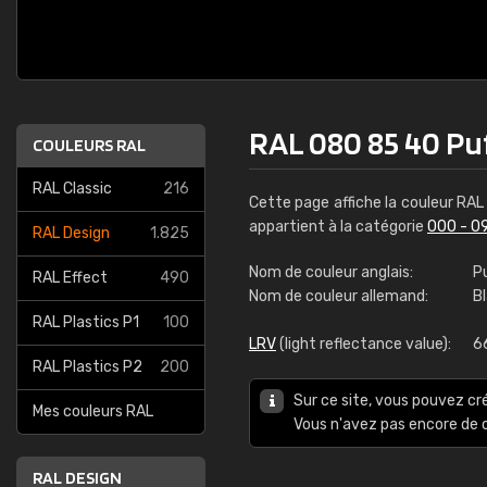
RAL 080 85 40 Puf
COULEURS RAL
RAL Classic
216
Cette page affiche la couleur RA
appartient à la catégorie
000 - 0
RAL Design
1.825
Nom de couleur anglais:
Pu
RAL Effect
490
Nom de couleur allemand:
B
RAL Plastics P1
100
LRV
(light reflectance value):
6
RAL Plastics P2
200
Sur ce site, vous pouvez cr
Mes couleurs RAL
Vous n'avez pas encore d
RAL DESIGN