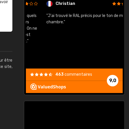
avoir
Christian
rement quels
"J'ai trouvé le RAL précis pour le ton de ma
"
lusieurs
chambre."
, etc. On ne
son s'est
vient."
ur être
ce site,
463
commentaires
9,0