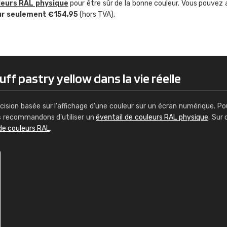
leurs RAL physique
pour être sûr de la bonne couleur. Vous pouvez 
Guillaume Euvrard
ur seulement €154,95
(hors TVA).
"Le site ne permet pas de voir clai
sont les produits disponibles. Il y a p
palettes de couleurs: Classic, Design
comprend pas qui est quoi. La livrai
bien passé et le produit reçu me con
ff pastry yellow dans la vie réelle
cision basée sur l'affichage d'une couleur sur un écran numérique. Po
us recommandons d'utiliser un
éventail de couleurs RAL physique
. Sur 
de couleurs RAL
.