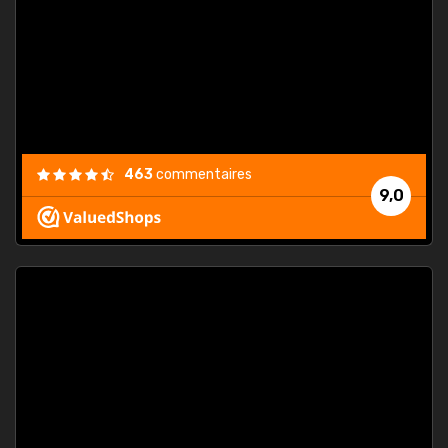
. On ne
est
."
463
commentaires
9,0