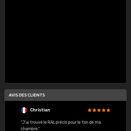
AVIS DES CLIENTS
Christian
F
 quels
"J'ai trouvé le RAL précis pour le ton de ma
"Bien 
rs
chambre."