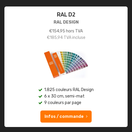
RAL D2
RAL DESIGN
€
154,95
hors TVA
€
185,94
TVA incluse
1.825 couleurs RAL Design
6 x 30 cm, semi-mat
9 couleurs par page
Infos / commande