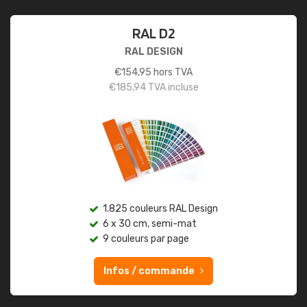
RAL D2
RAL DESIGN
€
154,95
hors TVA
€
185,94
TVA incluse
1.825 couleurs RAL Design
6 x 30 cm, semi-mat
9 couleurs par page
Infos / commande