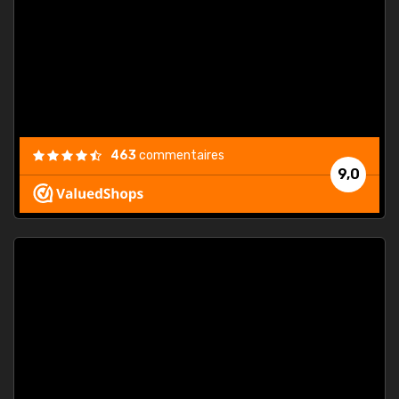
. On ne
est
."
463
commentaires
9,0