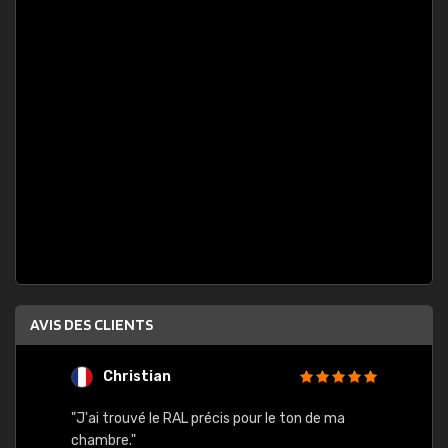
AVIS DES CLIENTS
Christian
F
 quels
"J'ai trouvé le RAL précis pour le ton de ma
"Bien 
rs
chambre."