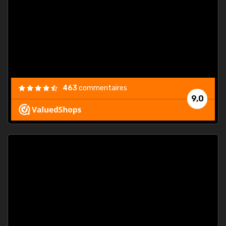
. On ne
est
."
463
commentaires
9,0