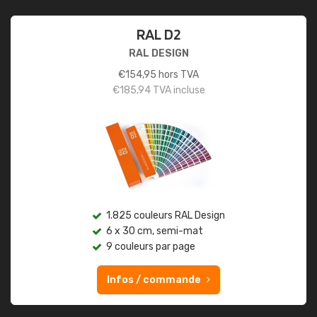
RAL D2
RAL DESIGN
€
154,95
hors TVA
€
185,94
TVA incluse
1.825 couleurs RAL Design
6 x 30 cm, semi-mat
9 couleurs par page
Infos / commande