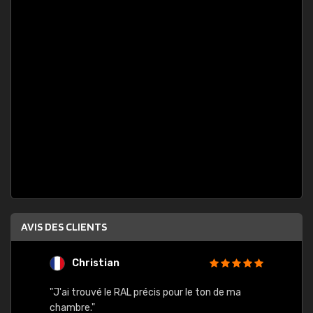
AVIS DES CLIENTS
Christian
F
 quels
"J'ai trouvé le RAL précis pour le ton de ma
"Bien 
rs
chambre."