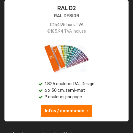
RAL D2
RAL DESIGN
€
154,95
hors TVA
€
185,94
TVA incluse
1.825 couleurs RAL Design
6 x 30 cm, semi-mat
9 couleurs par page
Infos / commande