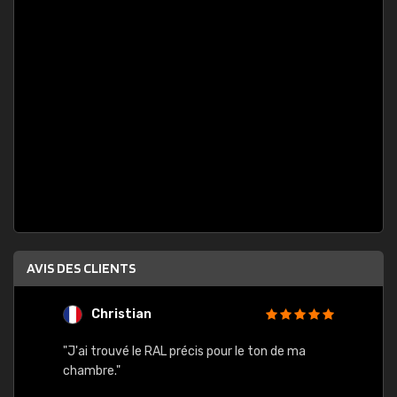
AVIS DES CLIENTS
Christian
F
 quels
"J'ai trouvé le RAL précis pour le ton de ma
"Bien 
rs
chambre."
. On ne