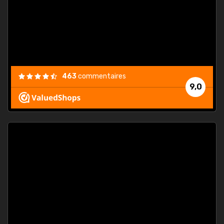
est
."
463
commentaires
9,0