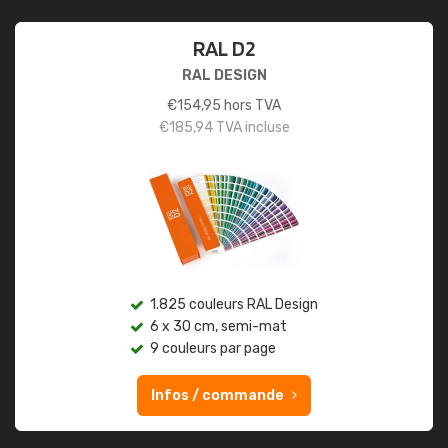
RAL D2
RAL DESIGN
€
154,95
hors TVA
€
185,94
TVA incluse
1.825 couleurs RAL Design
6 x 30 cm, semi-mat
9 couleurs par page
Infos / commande