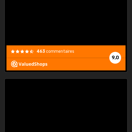
. On ne
est
."
463
commentaires
9,0