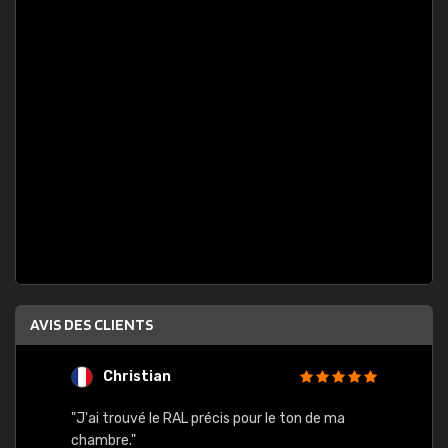
AVIS DES CLIENTS
Christian
F
 quels
"J'ai trouvé le RAL précis pour le ton de ma
"Bien 
rs
chambre."