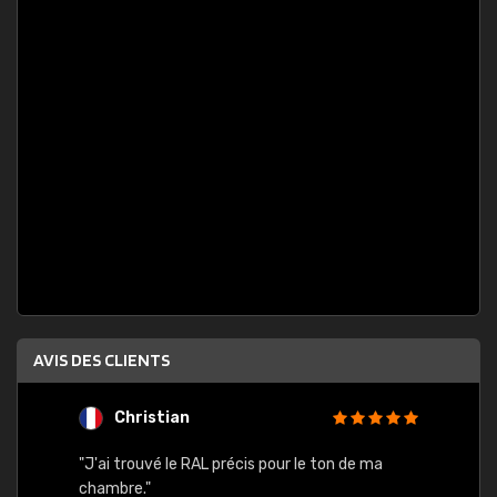
AVIS DES CLIENTS
Christian
F
 quels
"J'ai trouvé le RAL précis pour le ton de ma
"Bien 
rs
chambre."