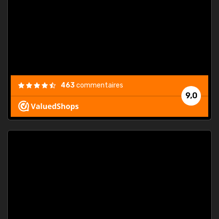
. On ne
est
."
463
commentaires
9,0