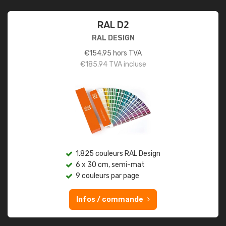
RAL D2
RAL DESIGN
€
154,95
hors TVA
€
185,94
TVA incluse
1.825 couleurs RAL Design
6 x 30 cm, semi-mat
9 couleurs par page
Infos / commande