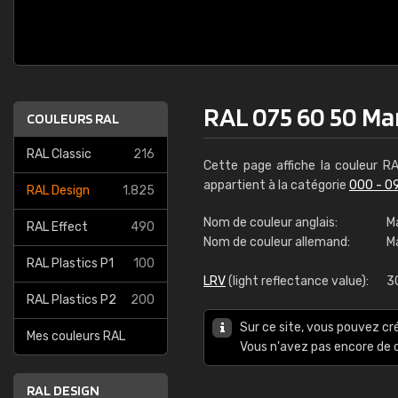
RAL 075 60 50 M
COULEURS RAL
RAL Classic
216
Cette page affiche la couleur R
appartient à la catégorie
000 - 0
RAL Design
1.825
Nom de couleur anglais:
M
RAL Effect
490
Nom de couleur allemand:
M
RAL Plastics P1
100
LRV
(light reflectance value):
3
RAL Plastics P2
200
Sur ce site, vous pouvez cr
Mes couleurs RAL
Vous n'avez pas encore d
RAL DESIGN