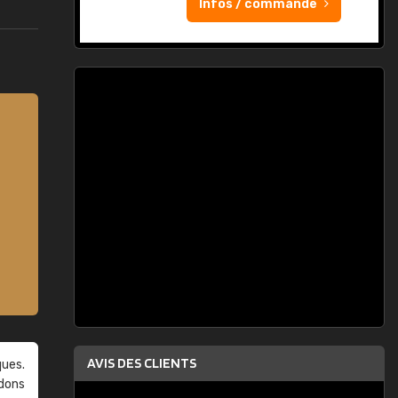
Infos / commande
AVIS DES CLIENTS
ques.
ndons