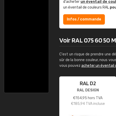
d'acheter
un éventail de cou
un éventail de couleurs RAL
po
Infos / commande
Voir RAL 075 60 50 M
C'est un risque de prendre une dé
sûr de la bonne couleur, nous vo
vous pouvez
acheter un éventail 
RAL D2
RAL DESIGN
€
154,95
hors TVA
€
185,94
TVA incluse