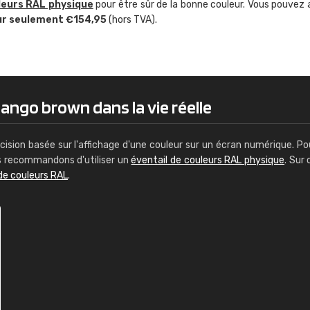
leurs RAL physique
pour être sûr de la bonne couleur. Vous pouvez 
Guillaume Euvrard
ur seulement €154,95
(hors TVA).
"Le site ne permet pas de voir clai
sont les produits disponibles. Il y a p
palettes de couleurs: Classic, Design
comprend pas qui est quoi. La livrai
bien passé et le produit reçu me con
ango brown dans la vie réelle
cision basée sur l'affichage d'une couleur sur un écran numérique. Po
us recommandons d'utiliser un
éventail de couleurs RAL physique
. Sur 
de couleurs RAL
.