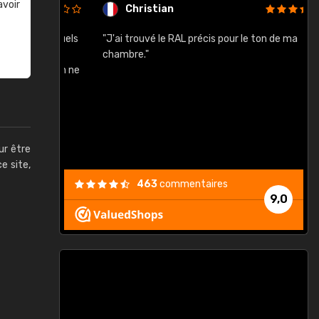
avoir
Christian
rement quels
"J'ai trouvé le RAL précis pour le ton de ma
"
lusieurs
chambre."
, etc. On ne
son s'est
vient."
ur être
ce site,
463
commentaires
9,0