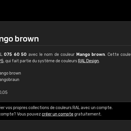
ango brown
AL
075 60 50
avec le nom de couleur
Mango brown
. Cette coul
95
, qui fait partie du système de couleurs
RAL Design
.
ango brown
angobraun
€15
0,05
RAL K7 à base d'e
éer vos propres collections de couleurs RAL avec un compte.
216 couleurs RAL Class
e compte? Vous pouvez
créer un compte
gratuitement.
5 x 15 cm, brillant