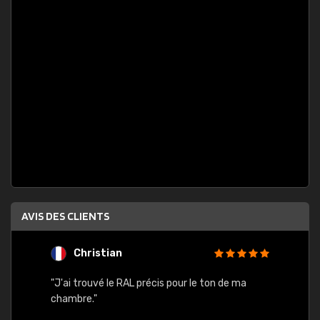
AVIS DES CLIENTS
Christian
F
 quels
"J'ai trouvé le RAL précis pour le ton de ma
"Bien 
rs
chambre."
. On ne