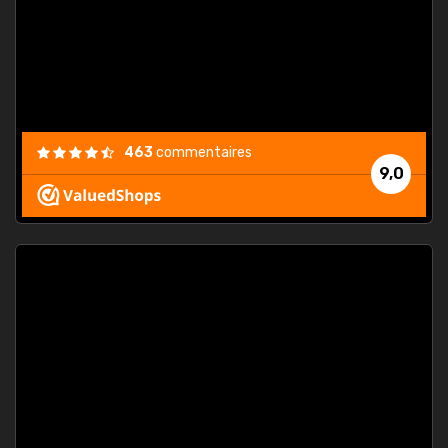
est
."
463
commentaires
9,0