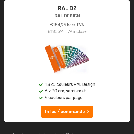
RAL D2
RAL DESIGN
€
154,95
hors TVA
€
185,94
TVA incluse
1.825 couleurs RAL Design
6 x 30 cm, semi-mat
9 couleurs par page
Infos / commande