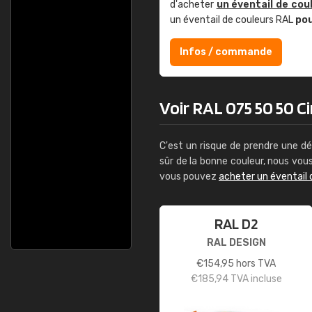
d'acheter
un éventail de cou
un éventail de couleurs RAL
po
Infos / commande
Voir RAL 075 50 50 C
C'est un risque de prendre une dé
sûr de la bonne couleur, nous vo
vous pouvez
acheter un éventail 
RAL D2
RAL DESIGN
€
154,95
hors TVA
€
185,94
TVA incluse