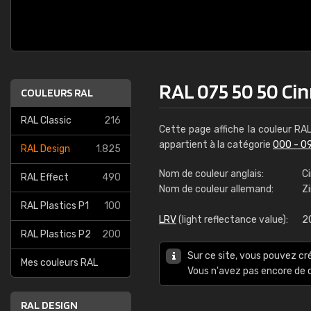
RAL 075 50 50 C
COULEURS RAL
RAL Classic
216
Cette page affiche la couleur RA
appartient à la catégorie
000 - 0
RAL Design
1.825
Nom de couleur anglais:
C
RAL Effect
490
Nom de couleur allemand:
Z
RAL Plastics P1
100
LRV
(light reflectance value):
2
RAL Plastics P2
200
Sur ce site, vous pouvez cr
Mes couleurs RAL
Vous n'avez pas encore d
RAL DESIGN