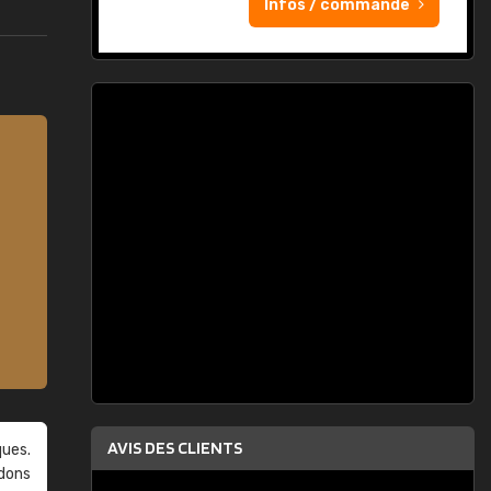
Infos / commande
AVIS DES CLIENTS
ques.
ndons