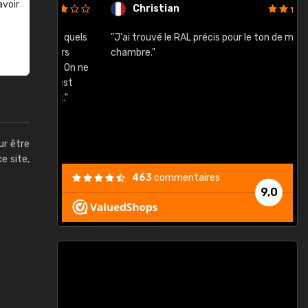
avoir
Christian
rement quels
"J'ai trouvé le RAL précis pour le ton de ma
"
lusieurs
chambre."
, etc. On ne
son s'est
vient."
ur être
ce site,
463
commentaires
9,0