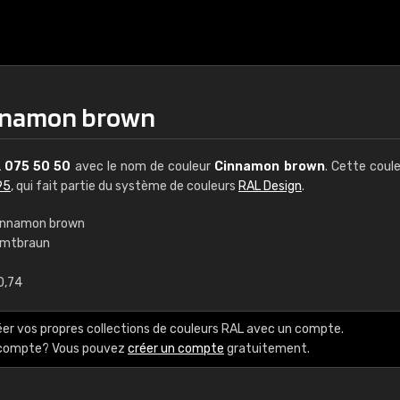
innamon brown
L
075 50 50
avec le nom de couleur
Cinnamon brown
. Cette coul
95
, qui fait partie du système de couleurs
RAL Design
.
innamon brown
imtbraun
€15
0,74
RAL K7 à base d'e
éer vos propres collections de couleurs RAL avec un compte.
216 couleurs RAL Class
e compte? Vous pouvez
créer un compte
gratuitement.
5 x 15 cm, brillant