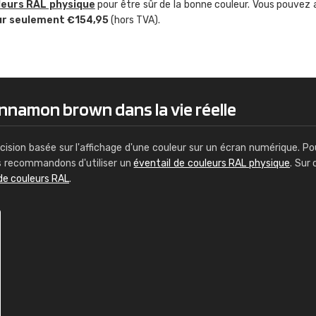
leurs RAL physique
pour être sûr de la bonne couleur. Vous pouvez 
Guillaume Euvrard
ur seulement €154,95
(hors TVA).
"Le site ne permet pas de voir clai
sont les produits disponibles. Il y a p
palettes de couleurs: Classic, Design
comprend pas qui est quoi. La livrai
bien passé et le produit reçu me con
innamon brown dans la vie réelle
cision basée sur l'affichage d'une couleur sur un écran numérique. Po
us recommandons d'utiliser un
éventail de couleurs RAL physique
. Sur 
de couleurs RAL
.