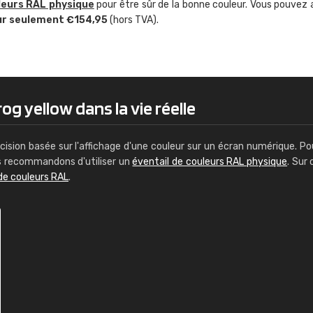
leurs RAL physique
pour être sûr de la bonne couleur. Vous pouvez 
Guillaume Euvrard
ur seulement €154,95
(hors TVA).
"Le site ne permet pas de voir clai
sont les produits disponibles. Il y a p
palettes de couleurs: Classic, Design
comprend pas qui est quoi. La livrai
bien passé et le produit reçu me con
og yellow dans la vie réelle
cision basée sur l'affichage d'une couleur sur un écran numérique. Po
us recommandons d'utiliser un
éventail de couleurs RAL physique
. Sur 
de couleurs RAL
.