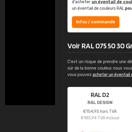
d'acheter
un éventail de cou
un éventail de couleurs RAL
po
Infos / commande
Voir RAL 075 50 30 Gr
C'est un risque de prendre une dé
sûr de la bonne couleur, nous vo
vous pouvez
acheter un éventail 
RAL D2
RAL DESIGN
€
154,95
hors TVA
€
185,94
TVA incluse