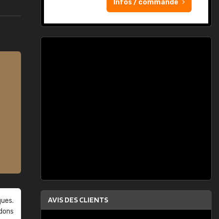
Infos / commande
AVIS DES CLIENTS
ques.
ndons