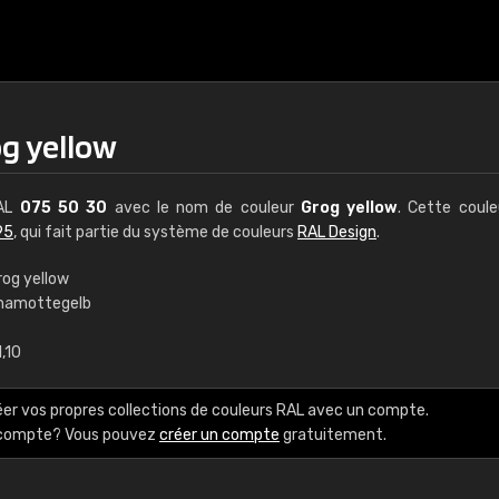
og yellow
RAL
075 50 30
avec le nom de couleur
Grog yellow
. Cette coul
95
, qui fait partie du système de couleurs
RAL Design
.
rog yellow
hamottegelb
€15
,10
RAL K7 à base d'e
éer vos propres collections de couleurs RAL avec un compte.
216 couleurs RAL Class
e compte? Vous pouvez
créer un compte
gratuitement.
5 x 15 cm, brillant