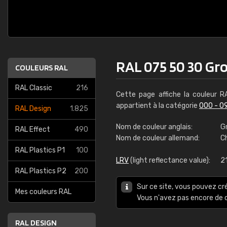
RAL 075 50 30 Gr
COULEURS RAL
RAL Classic
216
Cette page affiche la couleur 
appartient à la catégorie
000 - 0
RAL Design
1.825
Nom de couleur anglais:
G
RAL Effect
490
Nom de couleur allemand:
C
RAL Plastics P1
100
LRV
(light reflectance value):
21
RAL Plastics P2
200
Sur ce site, vous pouvez cr
Mes couleurs RAL
Vous n'avez pas encore d
RAL DESIGN