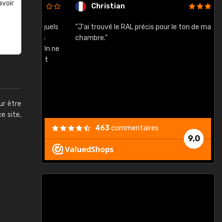
avoir
Christian
rement quels
"J'ai trouvé le RAL précis pour le ton de ma
"
lusieurs
chambre."
, etc. On ne
son s'est
vient."
ur être
ce site,
463
commentaires
9,0