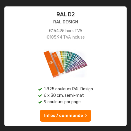
RAL D2
RAL DESIGN
€
154,95
hors TVA
€
185,94
TVA incluse
1.825 couleurs RAL Design
6 x 30 cm, semi-mat
9 couleurs par page
Infos / commande