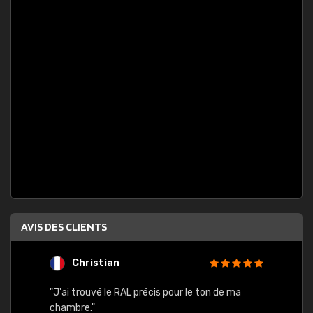
AVIS DES CLIENTS
Christian
F
 quels
"J'ai trouvé le RAL précis pour le ton de ma
"Bien 
rs
chambre."