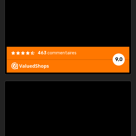
. On ne
est
."
463
commentaires
9,0