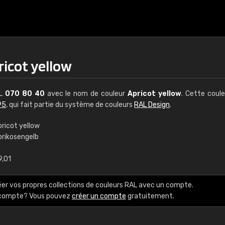
ricot yellow
AL
070 80 40
avec le nom de couleur
Apricot yellow
. Cette coul
95
, qui fait partie du système de couleurs
RAL Design
.
pricot yellow
prikosengelb
€15
9,01
RAL K7 à base d'e
éer vos propres collections de couleurs RAL avec un compte.
216 couleurs RAL Class
e compte? Vous pouvez
créer un compte
gratuitement.
5 x 15 cm, brillant