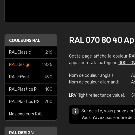
RAL 070 80 40 Ap
COULEURS RAL
RAL Classic
216
Cette page affiche la couleur R
appartient à la catégorie
000 - 0
RAL Design
1.825
Nom de couleur anglais:
A
RAL Effect
490
Nom de couleur allemand:
A
RAL Plastics P1
100
LRV
(light reflectance value):
5
RAL Plastics P2
200
Sur ce site, vous pouvez cr
Mes couleurs RAL
Vous n'avez pas encore d
RAL DESIGN