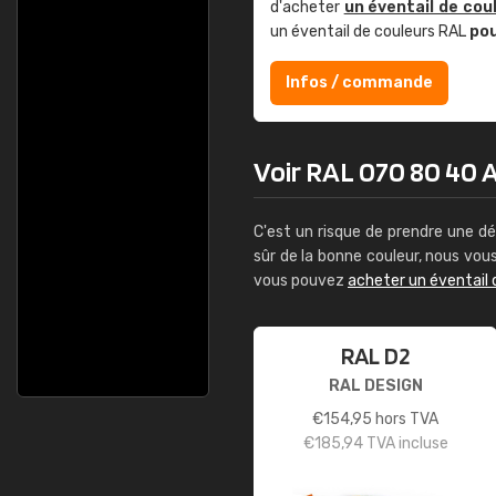
d'acheter
un éventail de cou
un éventail de couleurs RAL
po
Infos / commande
Voir RAL 070 80 40 Ap
C'est un risque de prendre une dé
sûr de la bonne couleur, nous vo
vous pouvez
acheter un éventail 
RAL D2
RAL DESIGN
€
154,95
hors TVA
€
185,94
TVA incluse