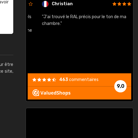
avoir
Christian
rement quels
"J'ai trouvé le RAL précis pour le ton de ma
"
lusieurs
chambre."
, etc. On ne
son s'est
vient."
ur être
ce site,
463
commentaires
9,0