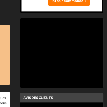
Infos / commande
AVIS DES CLIENTS
ques.
ndons