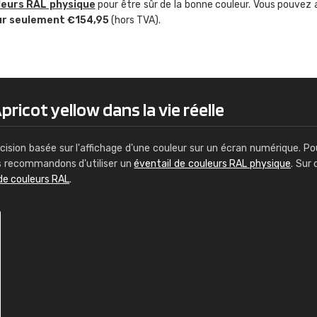
leurs RAL physique
pour être sûr de la bonne couleur. Vous pouvez 
Guillaume Euvrard
ur seulement €154,95
(hors TVA).
"Le site ne permet pas de voir clai
sont les produits disponibles. Il y a p
palettes de couleurs: Classic, Design
comprend pas qui est quoi. La livrai
bien passé et le produit reçu me con
ricot yellow dans la vie réelle
cision basée sur l'affichage d'une couleur sur un écran numérique. Po
us recommandons d'utiliser un
éventail de couleurs RAL physique
. Sur 
de couleurs RAL
.