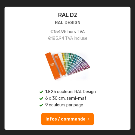
RAL D2
RAL DESIGN
€
154,95
hors TVA
€
185,94
TVA incluse
1.825 couleurs RAL Design
6 x 30 cm, semi-mat
9 couleurs par page
Infos / commande