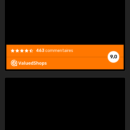
. On ne
est
."
463
commentaires
9,0