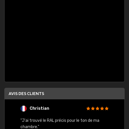
AVIS DES CLIENTS
Christian
F
 quels
"J'ai trouvé le RAL précis pour le ton de ma
"Bien 
rs
chambre."