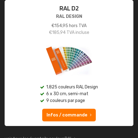
RAL D2
RAL DESIGN
€
154,95
hors TVA
€
185,94
TVA incluse
1.825 couleurs RAL Design
6 x 30 cm, semi-mat
9 couleurs par page
Infos / commande