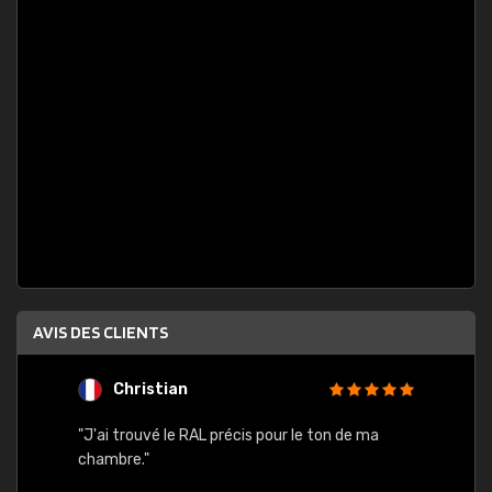
AVIS DES CLIENTS
Christian
F
 quels
"J'ai trouvé le RAL précis pour le ton de ma
"Bien 
rs
chambre."
. On ne