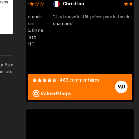
avoir
Christian
rement quels
"J'ai trouvé le RAL précis pour le ton de ma
"
lusieurs
chambre."
, etc. On ne
son s'est
vient."
ur être
ce site,
463
commentaires
9,0