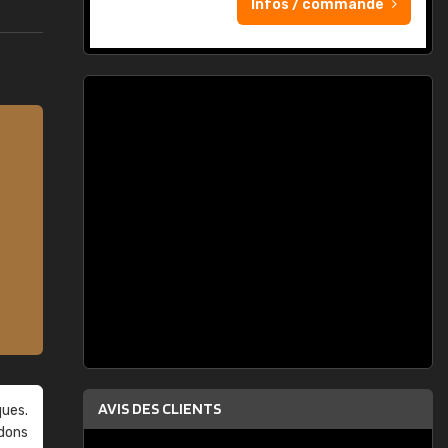
Infos / commande
AVIS DES CLIENTS
ques.
ndons