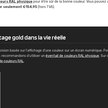
leurs RAL physique
pour être sûr de la bonne couleur. Vous pouvez 
Guillaume Euvrard
ur seulement €154,95
(hors TVA).
"Le site ne permet pas de voir clai
sont les produits disponibles. Il y a p
palettes de couleurs: Classic, Design
comprend pas qui est quoi. La livrai
bien passé et le produit reçu me con
age gold dans la vie réelle
cision basée sur l'affichage d'une couleur sur un écran numérique. Po
us recommandons d'utiliser un
éventail de couleurs RAL physique
. Sur 
de couleurs RAL
.