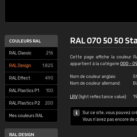
RAL 070 50 50 St
COULEURS RAL
RAL Classic
216
Cette page affiche la couleur 
appartient à la catégorie
000 - 0
RAL Design
1.825
Nom de couleur anglais:
S
RAL Effect
490
Nom de couleur allemand:
B
RAL Plastics P1
100
LRV
(light reflectance value):
1
RAL Plastics P2
200
Sur ce site, vous pouvez cr
Mes couleurs RAL
Vous n'avez pas encore d
RAL DESIGN