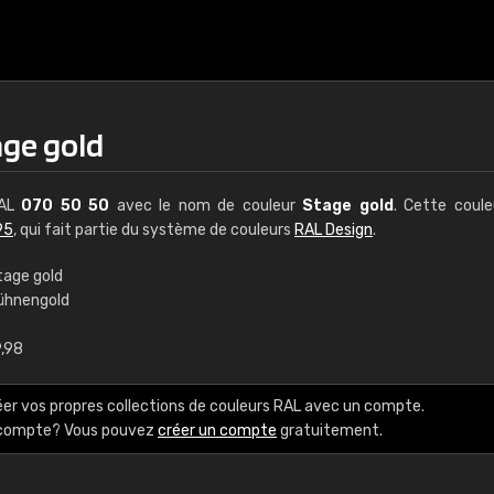
age gold
RAL
070 50 50
avec le nom de couleur
Stage gold
. Cette coul
95
, qui fait partie du système de couleurs
RAL Design
.
tage gold
ühnengold
€15
9,98
RAL K7 à base d'e
éer vos propres collections de couleurs RAL avec un compte.
216 couleurs RAL Class
e compte? Vous pouvez
créer un compte
gratuitement.
5 x 15 cm, brillant