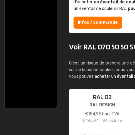
d'acheter
un éventail de cou
un éventail de couleurs RAL
po
Infos / commande
Voir RAL 070 50 50 St
C'est un risque de prendre une dé
sûr de la bonne couleur, nous vo
vous pouvez
acheter un éventail 
RAL D2
RAL DESIGN
€
154,95
hors TVA
€
185,94
TVA incluse