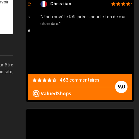
avoir
Christian
rement quels
"J'ai trouvé le RAL précis pour le ton de ma
"
lusieurs
chambre."
, etc. On ne
son s'est
vient."
ur être
ce site,
463
commentaires
9,0