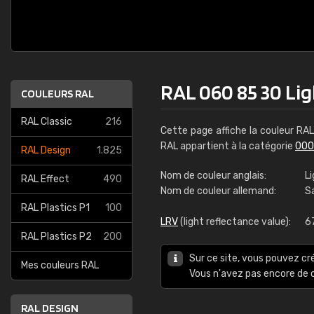
RAL 060 85 30 Li
COULEURS RAL
RAL Classic
216
Cette page affiche la couleur RA
RAL appartient à la catégorie
000
RAL Design
1.825
Nom de couleur anglais:
Li
RAL Effect
490
Nom de couleur allemand:
S
RAL Plastics P1
100
LRV
(light reflectance value):
6
RAL Plastics P2
200
Sur ce site, vous pouvez cr
Mes couleurs RAL
Vous n'avez pas encore d
RAL DESIGN