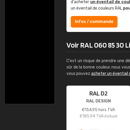
d'acheter
un éventail de cou
un éventail de couleurs RAL
po
Infos / commande
Voir RAL 060 85 30 Li
C'est un risque de prendre une dé
sûr de la bonne couleur, nous vo
vous pouvez
acheter un éventail 
RAL D2
RAL DESIGN
€
154,95
hors TVA
€
185,94
TVA incluse