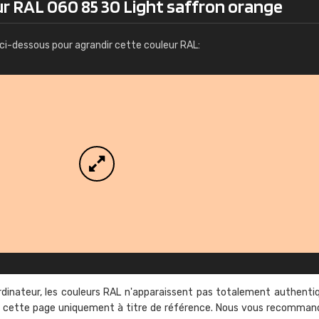
ur RAL 060 85 30 Light saffron orange
Infos / commande
ci-dessous pour agrandir cette couleur RAL:
rdinateur, les couleurs RAL n'apparaissent pas totalement authenti
sur cette page uniquement à titre de référence. Nous vous recomma