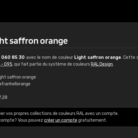
ght saffron orange
L
060 85 30
avec le nom de couleur
Light saffron orange
. Cette 
 - 095
, qui fait partie du système de couleurs
RAL Design
.
ght saffron orange
afranhellorange
€15
7,28
RAL K7 à base d'e
éer vos propres collections de couleurs RAL avec un compte.
216 couleurs RAL Class
e compte? Vous pouvez
créer un compte
gratuitement.
5 x 15 cm, brillant