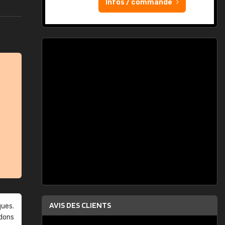
Infos / commande
AVIS DES CLIENTS
ques.
ndons