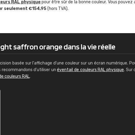
leurs RAL physique
pour être sûr de la bonne couleur. Vous pouvez 
Guillaume Euvrard
ur seulement €154,95
(hors TVA).
"Le site ne permet pas de voir clai
sont les produits disponibles. Il y a p
palettes de couleurs: Classic, Design
comprend pas qui est quoi. La livrai
bien passé et le produit reçu me con
ght saffron orange dans la vie réelle
cision basée sur l'affichage d'une couleur sur un écran numérique. Po
us recommandons d'utiliser un
éventail de couleurs RAL physique
. Sur 
de couleurs RAL
.