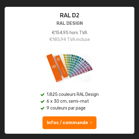
RAL D2
RAL DESIGN
€
154,95
hors TVA
€
185,94
TVA incluse
1.825 couleurs RAL Design
6 x 30 cm, semi-mat
9 couleurs par page
Infos / commande