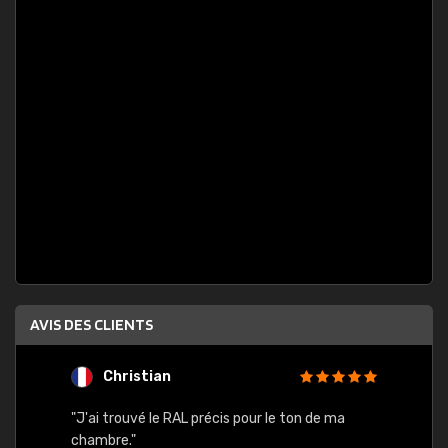
AVIS DES CLIENTS
Christian
F
 quels
"J'ai trouvé le RAL précis pour le ton de ma
"Bien 
rs
chambre."