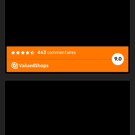
. On ne
est
."
463
commentaires
9,0