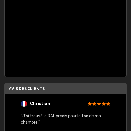
AVIS DES CLIENTS
Christian
F
 quels
"J'ai trouvé le RAL précis pour le ton de ma
"Bien 
rs
chambre."
. On ne