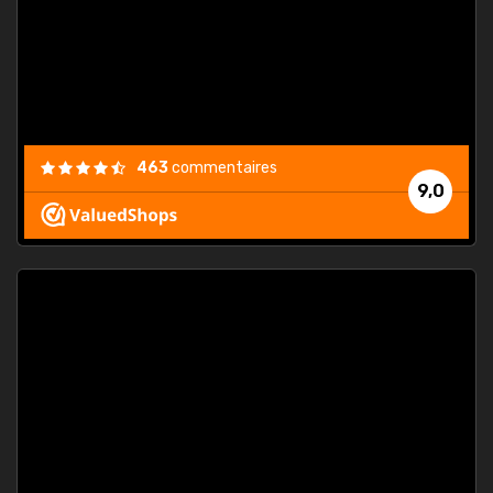
est
."
463
commentaires
9,0