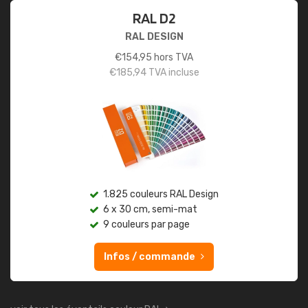
RAL D2
RAL DESIGN
€
154,95
hors TVA
€
185,94
TVA incluse
1.825 couleurs RAL Design
6 x 30 cm, semi-mat
9 couleurs par page
Infos / commande