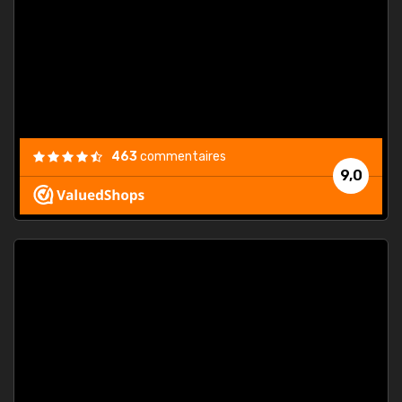
. On ne
est
."
463
commentaires
9,0