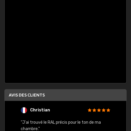
AVIS DES CLIENTS
Christian
F
 quels
"J'ai trouvé le RAL précis pour le ton de ma
"Bien 
rs
chambre."