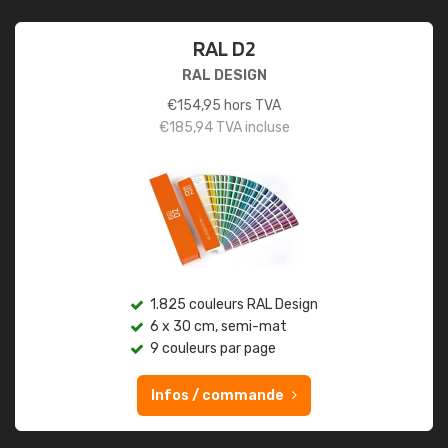
RAL D2
RAL DESIGN
€
154,95
hors TVA
€
185,94
TVA incluse
1.825 couleurs RAL Design
6 x 30 cm, semi-mat
9 couleurs par page
Infos / commande