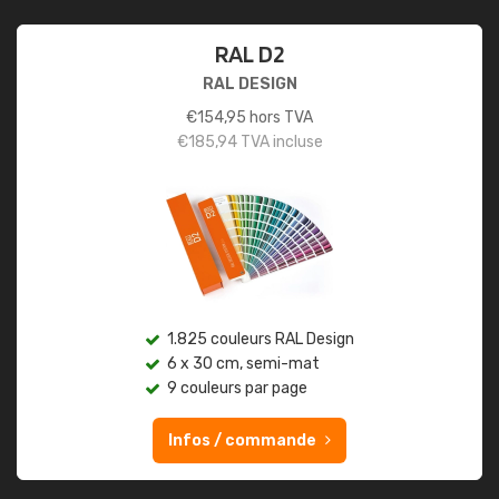
RAL D2
RAL DESIGN
€
154,95
hors TVA
€
185,94
TVA incluse
1.825 couleurs RAL Design
6 x 30 cm, semi-mat
9 couleurs par page
Infos / commande