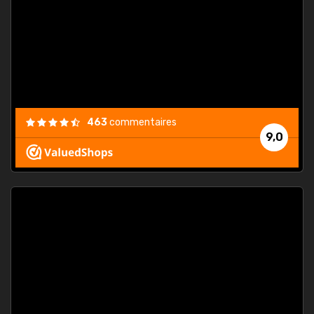
. On ne
est
."
463
commentaires
9,0