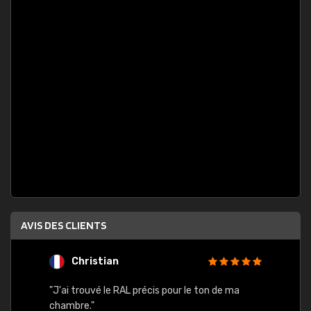
AVIS DES CLIENTS
Christian
F
 quels
"J'ai trouvé le RAL précis pour le ton de ma
"Bien 
rs
chambre."