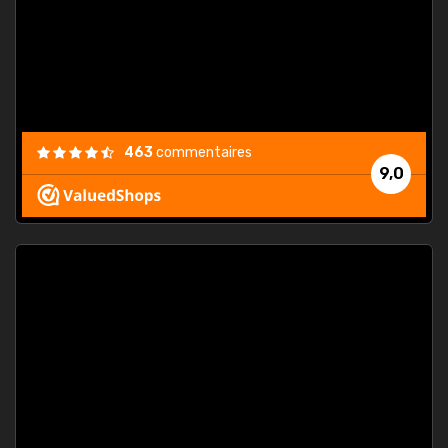
est
."
463
commentaires
9,0