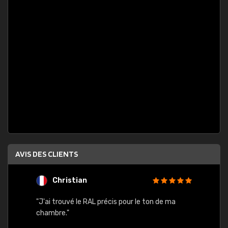
AVIS DES CLIENTS
Christian
F
 quels
"J'ai trouvé le RAL précis pour le ton de ma
"Bien 
rs
chambre."
. On ne