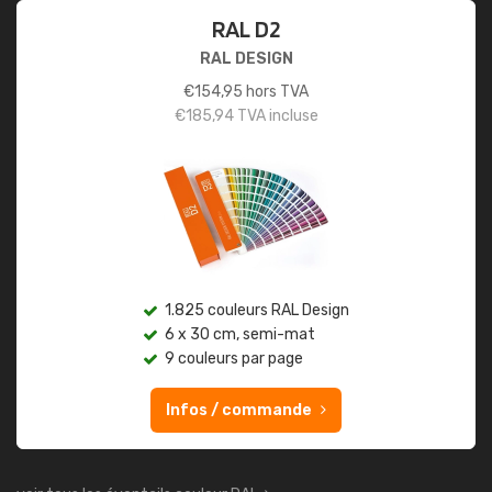
RAL D2
RAL DESIGN
€
154,95
hors TVA
€
185,94
TVA incluse
1.825 couleurs RAL Design
6 x 30 cm, semi-mat
9 couleurs par page
Infos / commande