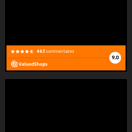
. On ne
est
."
463
commentaires
9,0