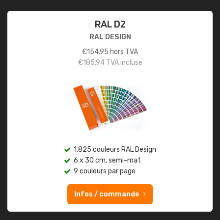
RAL D2
RAL DESIGN
€
154,95
hors TVA
€
185,94
TVA incluse
1.825 couleurs RAL Design
6 x 30 cm, semi-mat
9 couleurs par page
Infos / commande