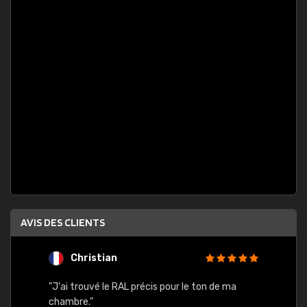
AVIS DES CLIENTS
Christian
F
 quels
"J'ai trouvé le RAL précis pour le ton de ma
"Bien 
rs
chambre."