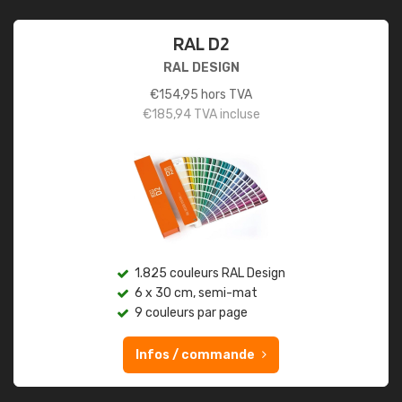
RAL D2
RAL DESIGN
€
154,95
hors TVA
€
185,94
TVA incluse
1.825 couleurs RAL Design
6 x 30 cm, semi-mat
9 couleurs par page
Infos / commande