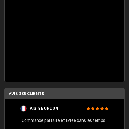
AVIS DES CLIENTS
Alain BONDON
O
"Commande parfaite et livrée dans les temps"
"Écha
(et co