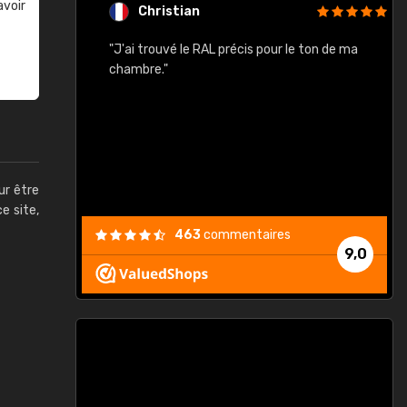
avoir
Christian
rement quels
"J'ai trouvé le RAL précis pour le ton de ma
"
lusieurs
chambre."
, etc. On ne
son s'est
vient."
ur être
ce site,
463
commentaires
9,0