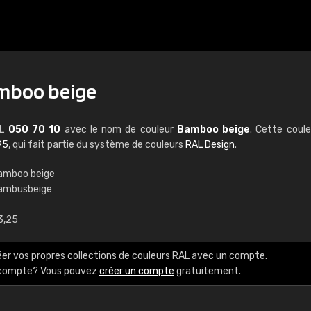
amboo beige
AL
050 70 10
avec le nom de couleur
Bamboo beige
. Cette coul
95
, qui fait partie du système de couleurs
RAL Design
.
amboo beige
ambusbeige
€15
3,25
RAL K7 à base d'e
éer vos propres collections de couleurs RAL avec un compte.
216 couleurs RAL Class
e compte? Vous pouvez
créer un compte
gratuitement.
5 x 15 cm, brillant