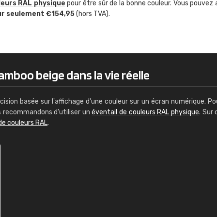
leurs RAL physique
pour être sûr de la bonne couleur. Vous pouvez 
Guillaume Euvrard
ur seulement €154,95
(hors TVA).
"Le site ne permet pas de voir clai
sont les produits disponibles. Il y a p
palettes de couleurs: Classic, Design
comprend pas qui est quoi. La livrai
bien passé et le produit reçu me con
amboo beige dans la vie réelle
cision basée sur l'affichage d'une couleur sur un écran numérique. Po
us recommandons d'utiliser un
éventail de couleurs RAL physique
. Sur 
de couleurs RAL
.