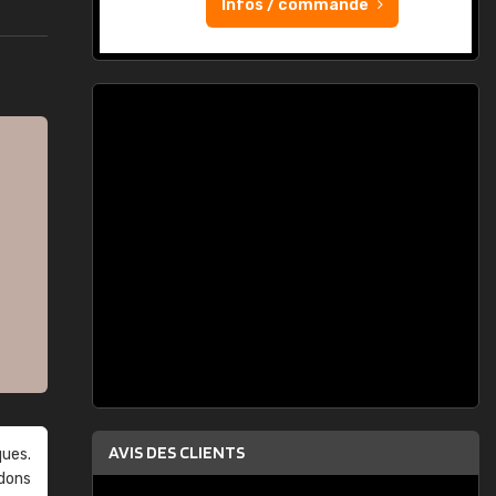
Infos / commande
AVIS DES CLIENTS
ques.
ndons