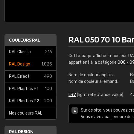
RAL 050 70 10 B
COULEURS RAL
RAL Classic
216
Cette page affiche la couleur R
appartient à la catégorie
000 - 0
RAL Design
1.825
Nom de couleur anglais:
B
RAL Effect
490
Nom de couleur allemand:
B
RAL Plastics P1
100
LRV
(light reflectance value):
4
RAL Plastics P2
200
Sur ce site, vous pouvez cr
Mes couleurs RAL
Vous n'avez pas encore d
RAL DESIGN