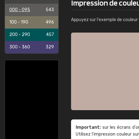
Impression de coule
000 - 095
543
Appuyez sur l'exemple de couleur 
100 - 190
496
200 - 290
457
300 - 360
329
Important:
sur les écrans d'o
Utilisez l'impression couleur 