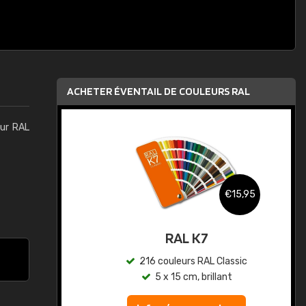
ACHETER ÉVENTAIL DE COULEURS RAL
eur RAL
,95
€15,95
au
RAL K7
ic
216 couleurs RAL Classic
5 x 15 cm, brillant