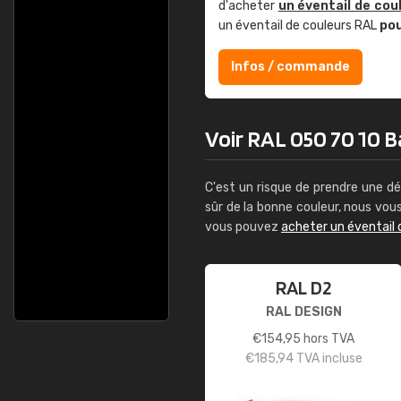
d'acheter
un éventail de cou
un éventail de couleurs RAL
po
Infos / commande
Voir RAL 050 70 10 B
C'est un risque de prendre une dé
sûr de la bonne couleur, nous vo
vous pouvez
acheter un éventail 
RAL D2
RAL DESIGN
€
154,95
hors TVA
€
185,94
TVA incluse