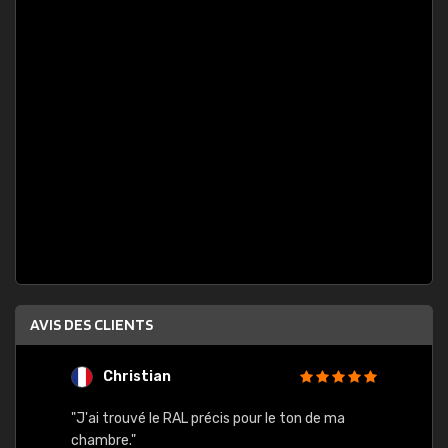
AVIS DES CLIENTS
Christian
F
 quels
"J'ai trouvé le RAL précis pour le ton de ma
"Bien 
rs
chambre."