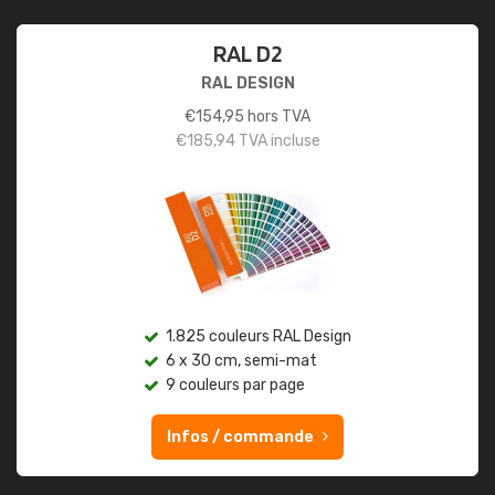
RAL D2
RAL DESIGN
€
154,95
hors TVA
€
185,94
TVA incluse
1.825 couleurs RAL Design
6 x 30 cm, semi-mat
9 couleurs par page
Infos / commande