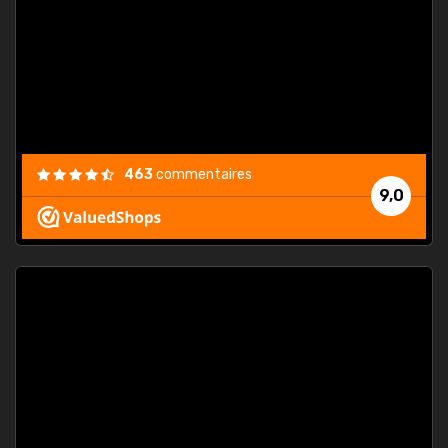
. On ne
est
."
463
commentaires
9,0