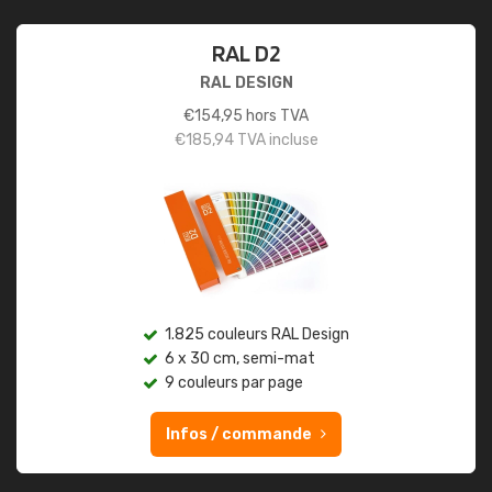
RAL D2
RAL DESIGN
€
154,95
hors TVA
€
185,94
TVA incluse
1.825 couleurs RAL Design
6 x 30 cm, semi-mat
9 couleurs par page
Infos / commande