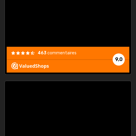
. On ne
est
."
463
commentaires
9,0