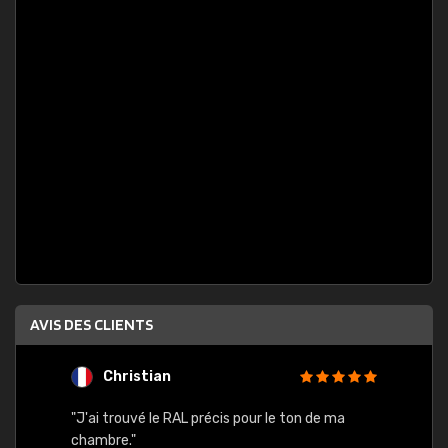
AVIS DES CLIENTS
Christian
F
 quels
"J'ai trouvé le RAL précis pour le ton de ma
"Bien 
rs
chambre."