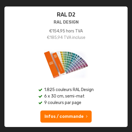
RAL D2
RAL DESIGN
€
154,95
hors TVA
€
185,94
TVA incluse
1.825 couleurs RAL Design
6 x 30 cm, semi-mat
9 couleurs par page
Infos / commande