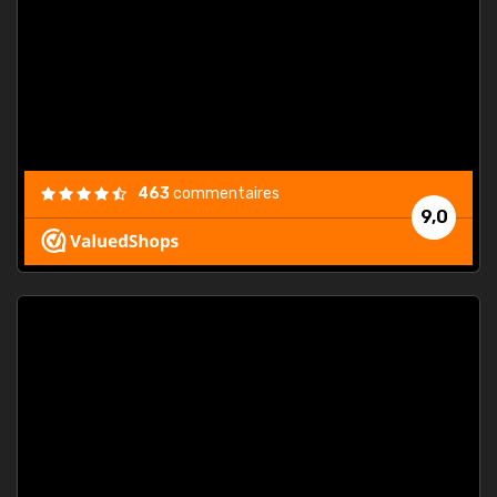
. On ne
est
."
463
commentaires
9,0