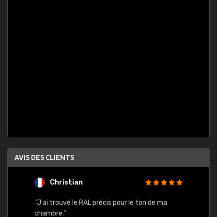
AVIS DES CLIENTS
Christian
F
 quels
"J'ai trouvé le RAL précis pour le ton de ma
"Bien 
rs
chambre."