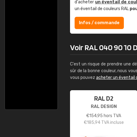
d'acheter
un éventail de cou
un éventail de couleurs RAL
po
Infos / commande
Voir RAL 040 90 10 De
C'est un risque de prendre une dé
sûr de la bonne couleur, nous vo
vous pouvez
acheter un éventail 
RAL D2
RAL DESIGN
€
154,95
hors TVA
€
185,94
TVA incluse