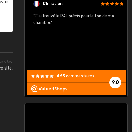
avoir
Christian
rement quels
"J'ai trouvé le RAL précis pour le ton de ma
"
lusieurs
chambre."
, etc. On ne
son s'est
vient."
ur être
ce site,
463
commentaires
9,0