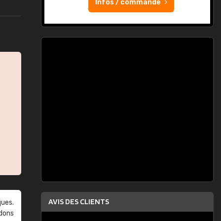
Infos / commande
AVIS DES CLIENTS
ques.
ndons