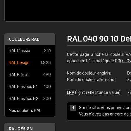
RAL 040 90 10 Del
COULEURS RAL
RAL Classic
216
Cette page affiche la couleur R
appartient à la catégorie
000 - 0
RAL Design
1.825
Nom de couleur anglais:
D
RAL Effect
490
Nom de couleur allemand:
Z
RAL Plastics P1
100
LRV
(light reflectance value):
7
RAL Plastics P2
200
Sur ce site, vous pouvez cr
Mes couleurs RAL
Vous n'avez pas encore d
RAL DESIGN