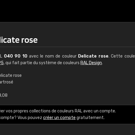
icate rose
AL
040 90 10
avec le nom de couleur
Delicate rose
. Cette coul
95
, qui fait partie du système de couleurs
RAL Design
.
elicate rose
artrosé
€15
8,08
RAL K7 à base d'e
éer vos propres collections de couleurs RAL avec un compte.
216 couleurs RAL Class
e compte? Vous pouvez
créer un compte
gratuitement.
5 x 15 cm, brillant