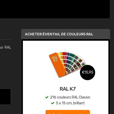
ACHETER ÉVENTAIL DE COULEURS RAL
eur RAL
,95
€15,95
au
RAL K7
ic
216 couleurs RAL Classic
5 x 15 cm, brillant