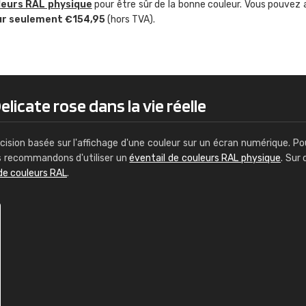
leurs RAL physique
pour être sûr de la bonne couleur. Vous pouvez 
Guillaume Euvrard
ur seulement €154,95
(hors TVA).
"Le site ne permet pas de voir clai
sont les produits disponibles. Il y a p
palettes de couleurs: Classic, Design
comprend pas qui est quoi. La livrai
bien passé et le produit reçu me con
licate rose dans la vie réelle
cision basée sur l'affichage d'une couleur sur un écran numérique. Po
us recommandons d'utiliser un
éventail de couleurs RAL physique
. Sur 
de couleurs RAL
.