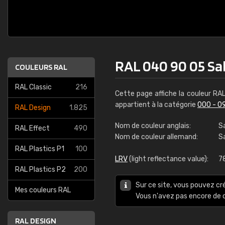
RAL 040 90 05 Sah
COULEURS RAL
RAL Classic
216
Cette page affiche la couleur RA
appartient à la catégorie
000 - 0
RAL Design
1.825
Nom de couleur anglais:
Sa
RAL Effect
490
Nom de couleur allemand:
S
RAL Plastics P1
100
LRV
(light reflectance value):
7
RAL Plastics P2
200
Sur ce site, vous pouvez cr
Mes couleurs RAL
Vous n'avez pas encore d
RAL DESIGN