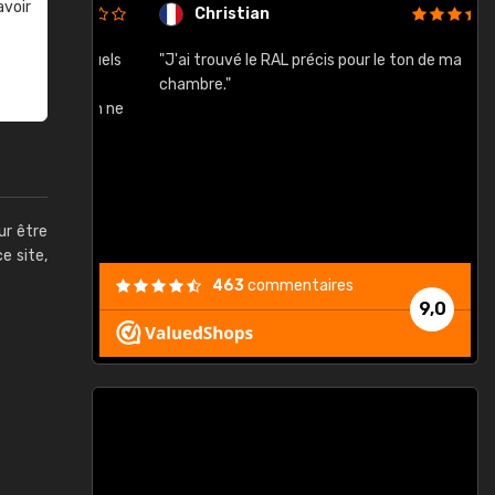
avoir
Christian
rement quels
"J'ai trouvé le RAL précis pour le ton de ma
"
lusieurs
chambre."
, etc. On ne
son s'est
vient."
ur être
ce site,
463
commentaires
9,0