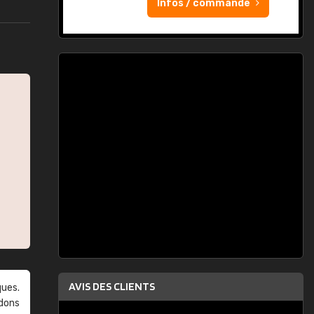
Infos / commande
AVIS DES CLIENTS
ques.
ndons