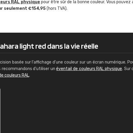
leurs RAL physique
pour être sûr de la bonne couleur. Vous pouvez 
Guillaume Euvrard
ur seulement €154,95
(hors TVA).
"Le site ne permet pas de voir clai
sont les produits disponibles. Il y a p
palettes de couleurs: Classic, Design
comprend pas qui est quoi. La livrai
bien passé et le produit reçu me con
hara light red dans la vie réelle
cision basée sur l'affichage d'une couleur sur un écran numérique. Po
us recommandons d'utiliser un
éventail de couleurs RAL physique
. Sur 
de couleurs RAL
.