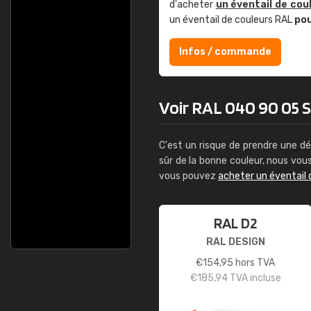
d'acheter
un éventail de cou
un éventail de couleurs RAL
po
Infos / commande
Voir RAL 040 90 05 Sa
C'est un risque de prendre une dé
sûr de la bonne couleur, nous vo
vous pouvez
acheter un éventail 
RAL D2
RAL DESIGN
€
154,95
hors TVA
€
185,94
TVA incluse