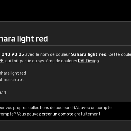
ara light red
L
040 90 05
avec le nom de couleur
Sahara light red
. Cette coul
95
, qui fait partie du système de couleurs
RAL Design
.
hara light red
aharalichtrot
€15
8,14
RAL K7 à base d'e
éer vos propres collections de couleurs RAL avec un compte.
216 couleurs RAL Class
e compte? Vous pouvez
créer un compte
gratuitement.
5 x 15 cm, brillant